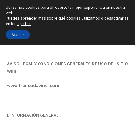
Utilizamos cookies para ofrecerte la mejor experiencia en nuestra
Ir
Ir
web.
Menú
Puedes aprender más sobre qué cookies utilizamos o desactivarlas
a
al
en los
ajustes
.
la
contenido
Inicio
navegación
Aceptar
Inicio
Aviso legal
Alianzas
AVISO LEGAL Y CONDICIONES GENERALES DE USO DEL SITIO
Anillos
WEB
Pendientes
www.francodavinci.com
Colgantes
I. INFORMACIÓN GENERAL
Sobre nosotros