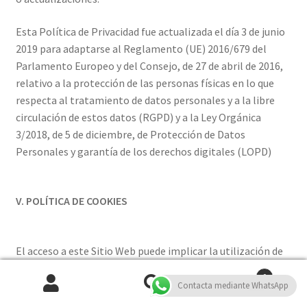
Esta Política de Privacidad fue actualizada el día 3 de junio
2019 para adaptarse al Reglamento (UE) 2016/679 del
Parlamento Europeo y del Consejo, de 27 de abril de 2016,
relativo a la protección de las personas físicas en lo que
respecta al tratamiento de datos personales y a la libre
circulación de estos datos (RGPD) y a la Ley Orgánica
3/2018, de 5 de diciembre, de Protección de Datos
Personales y garantía de los derechos digitales (LOPD)
V. POLÍTICA DE COOKIES
El acceso a este Sitio Web puede implicar la utilización de
cookies. Las cookies son pequeñas cantidades de
0
información que se almacenan en el navegador utilizado
Contacta mediante WhatsApp
Buscar
Buscar
por cada Usuario —en los distintos dispositivos que pueda