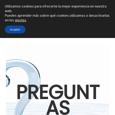
Utilizamos cookies para ofrecerte la mejor experiencia en nuestra
Ir
Ir
web.
Menú
Puedes aprender más sobre qué cookies utilizamos o desactivarlas
a
al
en los
ajustes
.
la
contenido
Inicio
navegación
Aceptar
Inicio
Preguntas frecuentes
Alianzas
Anillos
Pendientes
PREGUNT
Colgantes
AS
Sobre nosotros