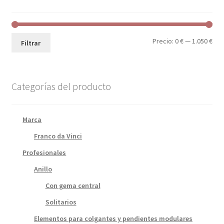
la
página
de
producto
Pre
Pre
Precio:
0 €
—
1.050 €
Filtrar
mín
máx
Categorías del producto
Marca
Franco da Vinci
Profesionales
Anillo
Con gema central
Solitarios
Elementos para colgantes y pendientes modulares