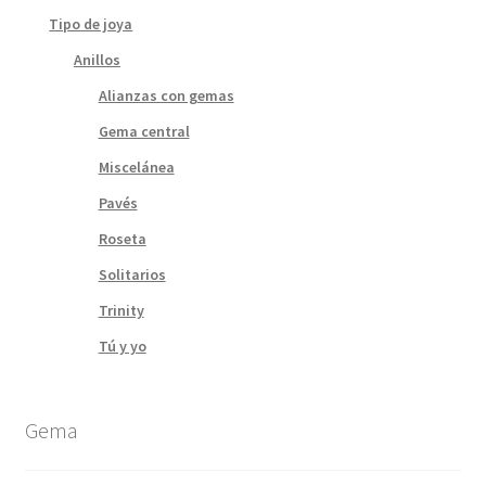
Tipo de joya
Anillos
Alianzas con gemas
Gema central
Miscelánea
Pavés
Roseta
Solitarios
Trinity
Tú y yo
Gema