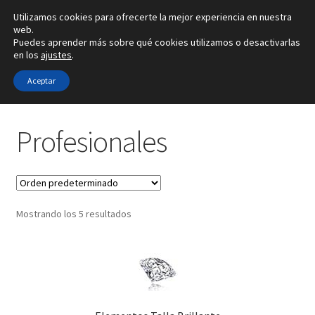
Utilizamos cookies para ofrecerte la mejor experiencia en nuestra
Ir
Ir
web.
Menú
Puedes aprender más sobre qué cookies utilizamos o desactivarlas
a
al
en los
ajustes
.
la
contenido
Inicio
navegación
Aceptar
Inicio
Profesionales
Alianzas
Profesionales
Anillos
Pendientes
Mostrando los 5 resultados
Colgantes
Sobre nosotros