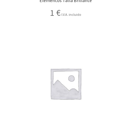
Elementos Talla Brillante
Contactar
1
€
I.V.A. incluido