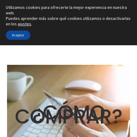
Utilizamos cookies para ofrecerte la mejor experiencia en nuestra
Ir
Ir
web.
Menú
Puedes aprender más sobre qué cookies utilizamos o desactivarlas
a
al
en los
ajustes
.
la
contenido
Inicio
navegación
Aceptar
Inicio
Cómo comprar
Alianzas
Anillos
Pendientes
Colgantes
¿CÓMO
COMPRAR?
Sobre nosotros