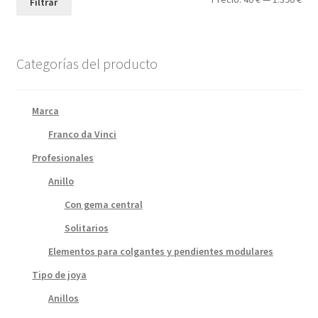
Filtrar
mín
máx
Categorías del producto
Marca
Franco da Vinci
Profesionales
Anillo
Con gema central
Solitarios
Elementos para colgantes y pendientes modulares
Tipo de joya
Anillos