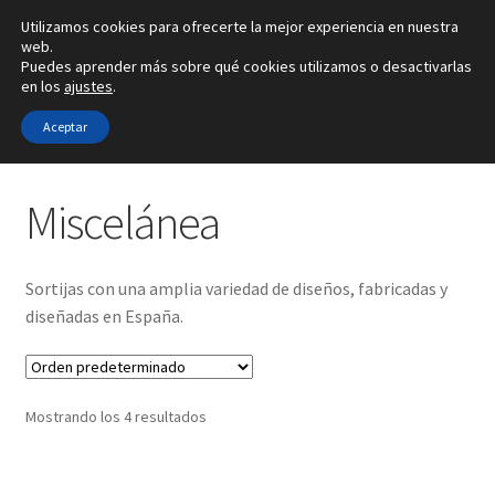
Utilizamos cookies para ofrecerte la mejor experiencia en nuestra
Ir
Ir
web.
Menú
Puedes aprender más sobre qué cookies utilizamos o desactivarlas
a
al
en los
ajustes
.
la
contenido
Inicio
navegación
Aceptar
Inicio
Tipo de joya
Anillos
Miscelánea
Alianzas
Miscelánea
Anillos
Sortijas con una amplia variedad de diseños, fabricadas y
Pendientes
diseñadas en España.
Colgantes
Mostrando los 4 resultados
Sobre nosotros