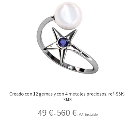
Contactar
Creado con 12 gemas y con 4 metales preciosos. ref-S5K-
3M8
Rango
49
€
560
€
-
I.V.A. incluido
de
precios:
Este
desde