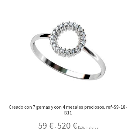
producto
49 €
tiene
hasta
múltiples
560 €
variantes.
Las
opciones
se
pueden
elegir
en
la
página
de
producto
Creado con 7 gemas y con 4 metales preciosos. ref-S9-18-
B11
Rango
59
€
520
€
-
I.V.A. incluido
de