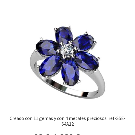
precios:
Este
desde
producto
59 €
tiene
hasta
múltiples
520 €
variantes.
Las
opciones
se
pueden
elegir
en
la
página
de
producto
Creado con 11 gemas y con 4 metales preciosos. ref-S5E-
64A12
Rango