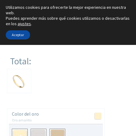
Utilizamos cookies para ofrecerte la mejor experiencia en nuestra
Ir
Ir
web.
Menú
Puedes aprender más sobre qué cookies utilizamos o desactivarlas
a
al
en los
ajustes
.
la
contenido
Inicio
navegación
Aceptar
Inicio
Configurador
Alianzas
Total:
Anillos
0 €
Pendientes
Colgantes
Color del oro
Sobre nosotros
Oro amarillo