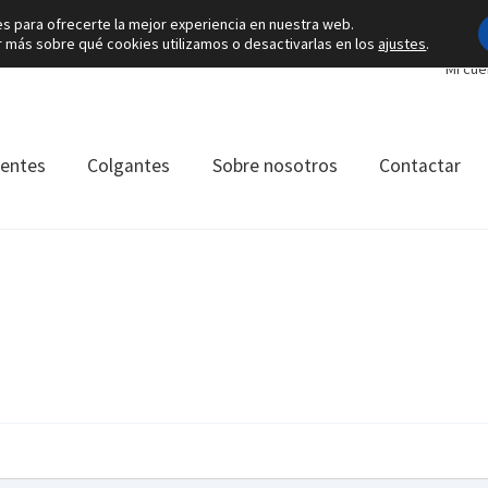
es para ofrecerte la mejor experiencia en nuestra web.
más sobre qué cookies utilizamos o desactivarlas en los
ajustes
.
Mi cue
ientes
Colgantes
Sobre nosotros
Contactar