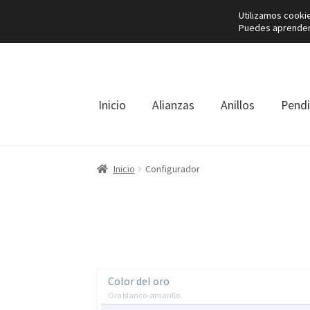
Utilizamos cooki
Puedes aprender 
Ir
Ir
a
al
la
contenido
navegación
Inicio
Alianzas
Anillos
Pend
Inicio
Configurador
Color del oro
Oro blanco-amarillo