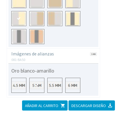
Contactar
Imágenes de alianzas
081-BA50
Oro blanco-amarillo
AÑADIR AL CARRITO
DESCARGAR DISEÑO