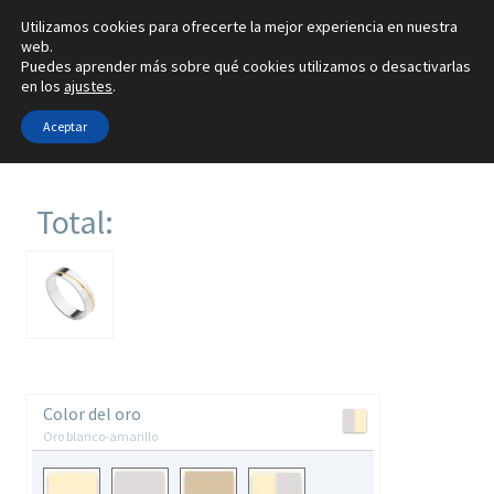
Utilizamos cookies para ofrecerte la mejor experiencia en nuestra
Ir
Ir
web.
Menú
Puedes aprender más sobre qué cookies utilizamos o desactivarlas
a
al
en los
ajustes
.
la
contenido
Inicio
navegación
Aceptar
Inicio
Configurador
Alianzas
Total:
Anillos
0 €
Pendientes
Colgantes
Color del oro
Sobre nosotros
Oro blanco-amarillo