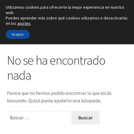
Utilizamos cookies para ofrecerte la mejor experiencia en nuestra
Ir
Ir
web.
Menú
Puedes aprender más sobre qué cookies utilizamos o desactivarlas
a
al
en los
ajustes
.
la
contenido
Inicio
navegación
Aceptar
Inicio
Noticias
Alianzas
No se ha encontrado
Anillos
nada
Pendientes
Parece que no hemos podido encontrar lo que estás
Colgantes
buscando. Quizá pueda ayudarte una búsqueda.
Buscar:
Sobre nosotros