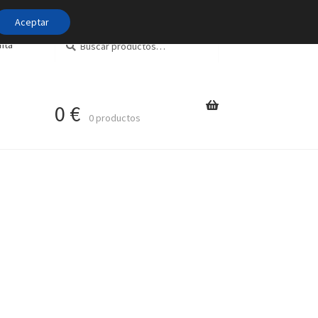
Aceptar
Buscar
Buscar
nta
por:
0
€
0 productos