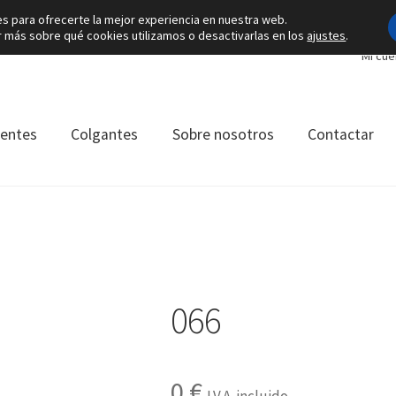
es para ofrecerte la mejor experiencia en nuestra web.
más sobre qué cookies utilizamos o desactivarlas en los
ajustes
.
Mi cue
ientes
Colgantes
Sobre nosotros
Contactar
066
0
€