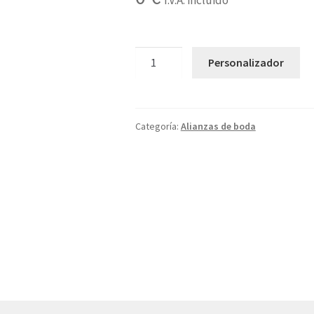
I.V.A. incluido
066
Personalizador
cantidad
Categoría:
Alianzas de boda