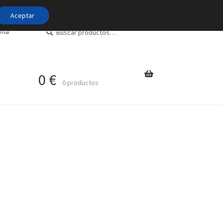
Aceptar
Buscar
Buscar
nta
por:
0
€
0 productos