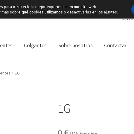
es para ofrecerte la mejor experiencia en nuestra web.
más sobre qué cookies utilizamos o desactivarlas en los
ajustes
.
Mi cue
ientes
Colgantes
Sobre nosotros
Contactar
ientes
1G
1G
0
€