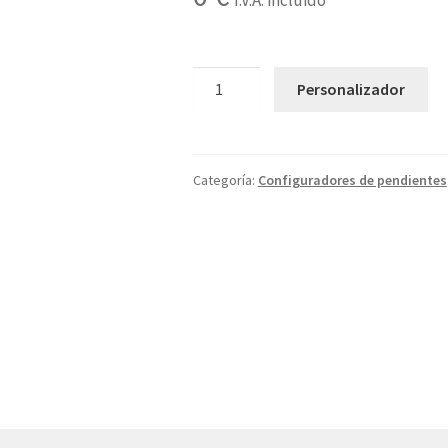
I.V.A. incluido
1G
Personalizador
cantidad
Categoría:
Configuradores de pendientes