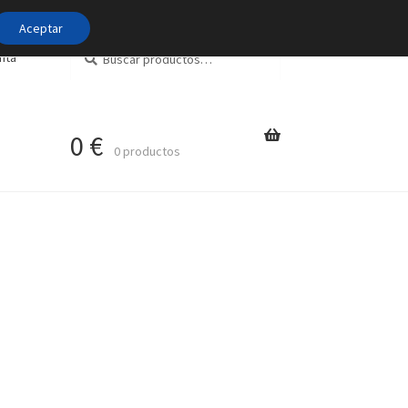
Aceptar
Buscar
Buscar
nta
por:
0
€
0 productos