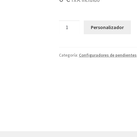
I.V.A. incluido
1X
Personalizador
cantidad
Categoría:
Configuradores de pendientes