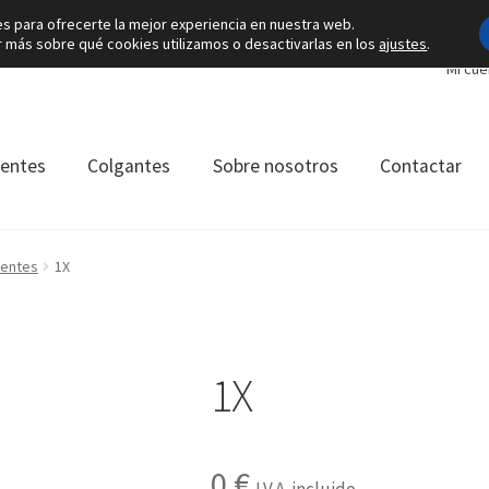
es para ofrecerte la mejor experiencia en nuestra web.
más sobre qué cookies utilizamos o desactivarlas en los
ajustes
.
Mi cue
ientes
Colgantes
Sobre nosotros
Contactar
ientes
1X
1X
0
€