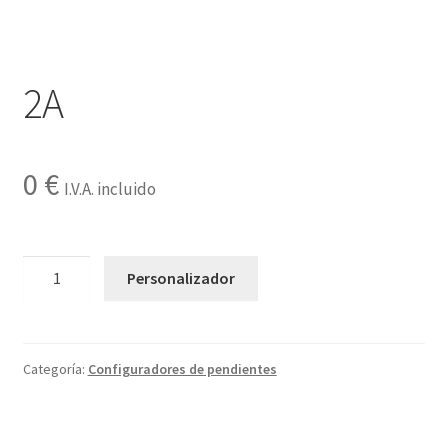
Contactar
2A
0
€
I.V.A. incluido
2A
Personalizador
cantidad
Categoría:
Configuradores de pendientes