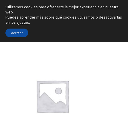
Utilizamos cookies para ofrecerte la mejor experiencia en nuestra
Ir
Ir
web.
Menú
Puedes aprender más sobre qué cookies utilizamos o desactivarlas
a
al
en los
ajustes
.
la
contenido
Inicio
navegación
Aceptar
Inicio
Tipo de joya
Configuradores de pendientes
2A
Alianzas
Anillos
Pendientes
Colgantes
Sobre nosotros