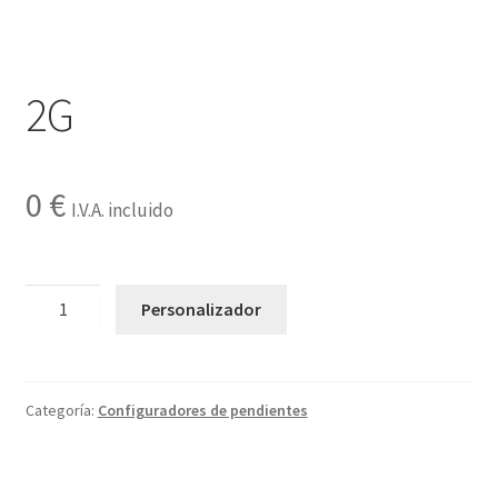
Contactar
2G
0
€
I.V.A. incluido
2G
Personalizador
cantidad
Categoría:
Configuradores de pendientes