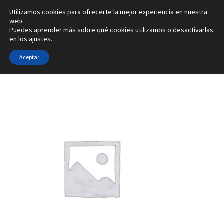
Utilizamos cookies para ofrecerte la mejor experiencia en nuestra
Ir
Ir
web.
Menú
Puedes aprender más sobre qué cookies utilizamos o desactivarlas
a
al
en los
ajustes
.
la
contenido
Inicio
navegación
Aceptar
Inicio
Tipo de joya
Configuradores de pendientes
2G
Alianzas
Anillos
Pendientes
Colgantes
Sobre nosotros