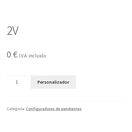
Contactar
2V
0
€
I.V.A. incluido
2V
Personalizador
cantidad
Categoría:
Configuradores de pendientes