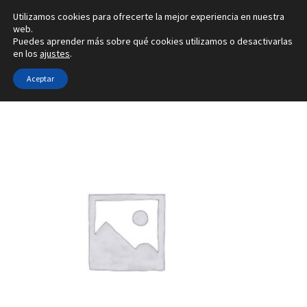
Utilizamos cookies para ofrecerte la mejor experiencia en nuestra
Ir
Ir
web.
Menú
Puedes aprender más sobre qué cookies utilizamos o desactivarlas
a
al
en los
ajustes
.
la
contenido
Inicio
navegación
Aceptar
Inicio
Tipo de joya
Configuradores de pendientes
2V
Alianzas
Anillos
Pendientes
Colgantes
Sobre nosotros