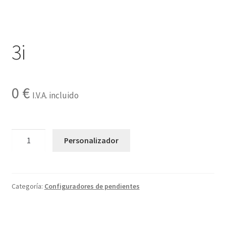
Contactar
3i
0
€
I.V.A. incluido
3i
Personalizador
cantidad
Categoría:
Configuradores de pendientes