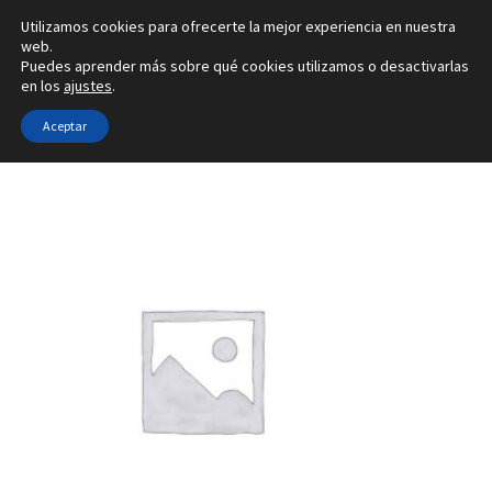
Utilizamos cookies para ofrecerte la mejor experiencia en nuestra
Ir
Ir
web.
Menú
Puedes aprender más sobre qué cookies utilizamos o desactivarlas
a
al
en los
ajustes
.
la
contenido
Inicio
navegación
Aceptar
Inicio
Tipo de joya
Configuradores de pendientes
3i
Alianzas
Anillos
Pendientes
Colgantes
Sobre nosotros