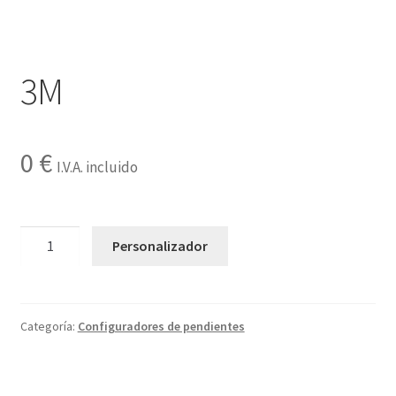
Contactar
3M
0
€
I.V.A. incluido
3M
Personalizador
cantidad
Categoría:
Configuradores de pendientes