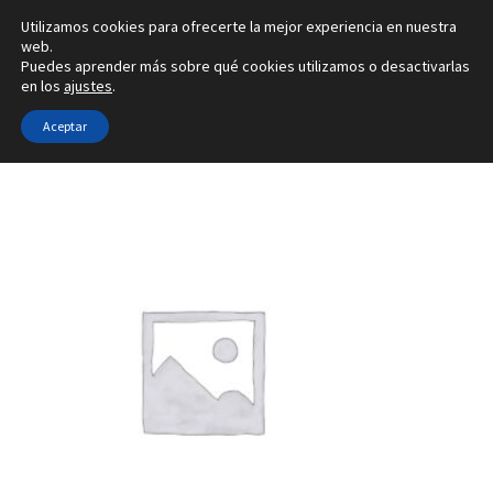
Utilizamos cookies para ofrecerte la mejor experiencia en nuestra
Ir
Ir
web.
Menú
Puedes aprender más sobre qué cookies utilizamos o desactivarlas
a
al
en los
ajustes
.
la
contenido
Inicio
navegación
Aceptar
Inicio
Tipo de joya
Configuradores de pendientes
4L
Alianzas
Anillos
Pendientes
Colgantes
Sobre nosotros