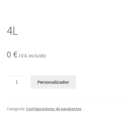
Contactar
4L
0
€
I.V.A. incluido
4L
Personalizador
cantidad
Categoría:
Configuradores de pendientes