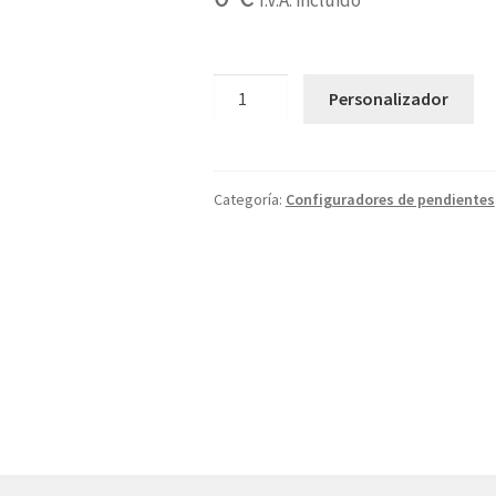
I.V.A. incluido
4X
Personalizador
cantidad
Categoría:
Configuradores de pendientes