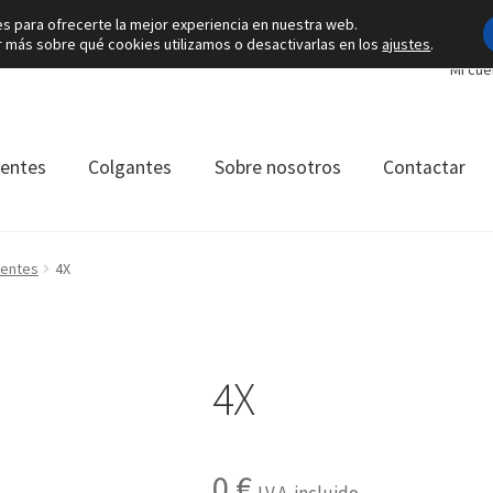
es para ofrecerte la mejor experiencia en nuestra web.
más sobre qué cookies utilizamos o desactivarlas en los
ajustes
.
Mi cue
ientes
Colgantes
Sobre nosotros
Contactar
ientes
4X
4X
0
€