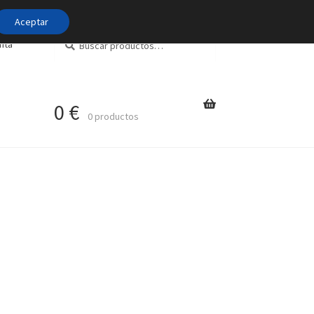
Aceptar
Buscar
Buscar
nta
por:
0
€
0 productos