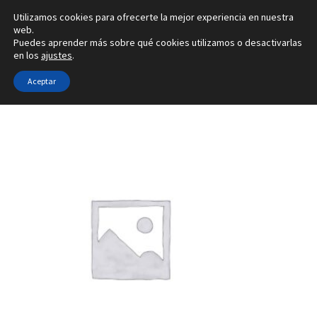
Utilizamos cookies para ofrecerte la mejor experiencia en nuestra
Ir
Ir
web.
Menú
Puedes aprender más sobre qué cookies utilizamos o desactivarlas
a
al
en los
ajustes
.
la
contenido
Inicio
navegación
Aceptar
Inicio
Tipo de joya
Configuradores de pendientes
5L
Alianzas
Anillos
Pendientes
Colgantes
Sobre nosotros