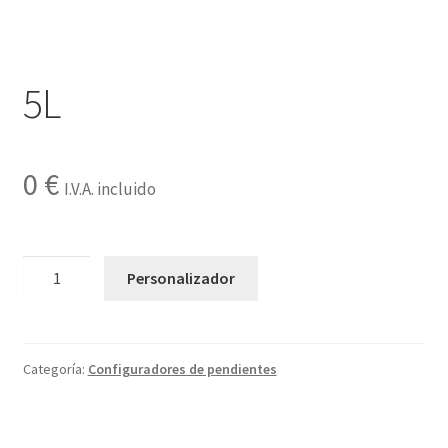
Contactar
5L
0
€
I.V.A. incluido
5L
Personalizador
cantidad
Categoría:
Configuradores de pendientes