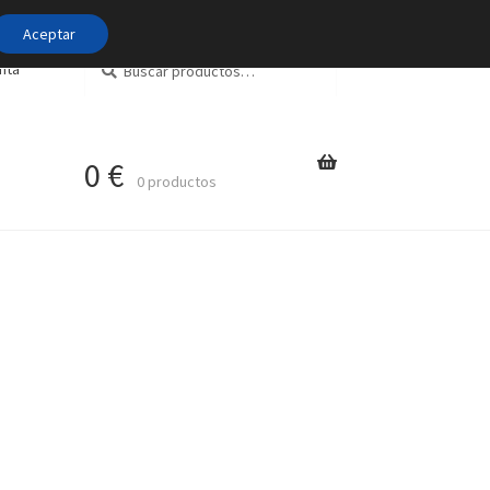
Aceptar
Buscar
Buscar
nta
por:
0
€
0 productos