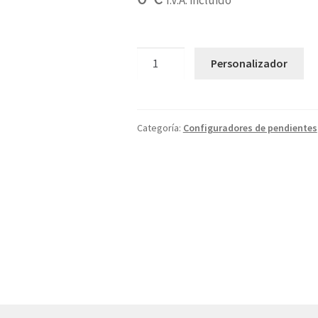
I.V.A. incluido
5T
Personalizador
cantidad
Categoría:
Configuradores de pendientes