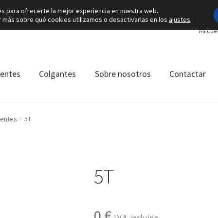
es para ofrecerte la mejor experiencia en nuestra web.
más sobre qué cookies utilizamos o desactivarlas en los
ajustes
.
Mi cue
ientes
Colgantes
Sobre nosotros
Contactar
ientes
5T
5T
0
€