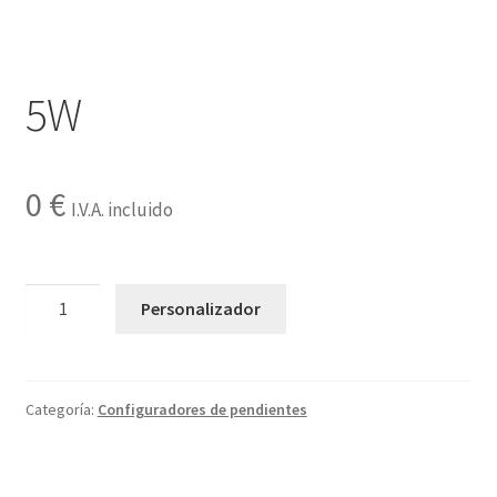
Contactar
5W
0
€
I.V.A. incluido
5W
Personalizador
cantidad
Categoría:
Configuradores de pendientes