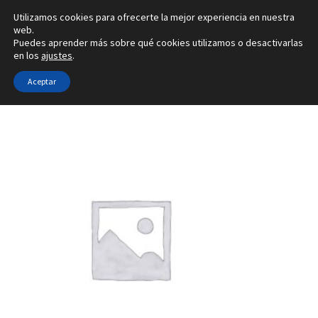
Utilizamos cookies para ofrecerte la mejor experiencia en nuestra
Ir
Ir
web.
Menú
Puedes aprender más sobre qué cookies utilizamos o desactivarlas
a
al
en los
ajustes
.
la
contenido
Inicio
navegación
Aceptar
Inicio
Tipo de joya
Configuradores de pendientes
5W
Alianzas
Anillos
Pendientes
Colgantes
Sobre nosotros