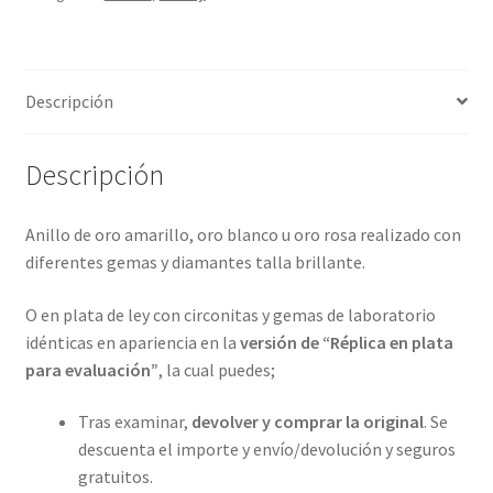
4
metales
preciosos.
Descripción
ref-
S9-
38-
Descripción
6A20
cantidad
Anillo de oro amarillo, oro blanco u oro rosa realizado con
diferentes gemas y diamantes talla brillante.
O en plata de ley con circonitas y gemas de laboratorio
idénticas en apariencia en la
versión de “Réplica en plata
para evaluación”
, la cual puedes;
Tras examinar,
devolver y comprar la original
. Se
descuenta el importe y envío/devolución y seguros
gratuitos.