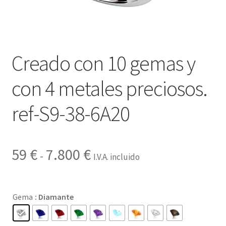
Contactar
Creado con 10 gemas y
con 4 metales preciosos.
ref-S9-38-6A20
Rango
59
€
7.800
€
-
I.V.A. incluido
de
precios:
Gema
: Diamante
desde
59 €