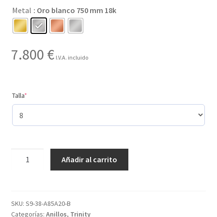
Metal
: Oro blanco 750 mm 18k
hasta
7.800 €
7.800
€
I.V.A. incluido
(required)
Talla
*
Creado
Añadir al carrito
con
10
gemas
y
SKU:
S9-38-A85A20-B
Categorías:
Anillos
,
Trinity
con