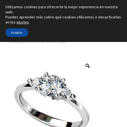
Utilizamos cookies para ofrecerte la mejor experiencia en nuestra
Ir
Ir
web.
Menú
Puedes aprender más sobre qué cookies utilizamos o desactivarlas
a
al
en los
ajustes
.
la
contenido
Inicio
navegación
Aceptar
Inicio
Tipo de joya
Anillos
Creado con 10 gemas y con 4
metales preciosos. ref-S9-38-6A20
Alianzas
Anillos
Pendientes
Colgantes
Sobre nosotros