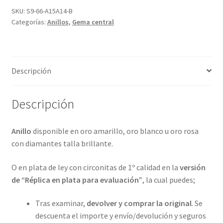
de
SKU:
S9-66-A15A14-B
Categorías:
Anillos
,
Gema central
bandas
de
diamantes
y
Descripción
en
4
metales
Descripción
preciosos.
ref-
Anillo
disponible en oro amarillo, oro blanco u oro rosa
S9-
con diamantes talla brillante.
66-
A15
O en plata de ley con circonitas de 1º calidad en la
versión
cantidad
de “Réplica en plata para evaluación”
, la cual puedes;
Tras examinar,
devolver y comprar la original
. Se
descuenta el importe y envío/devolución y seguros