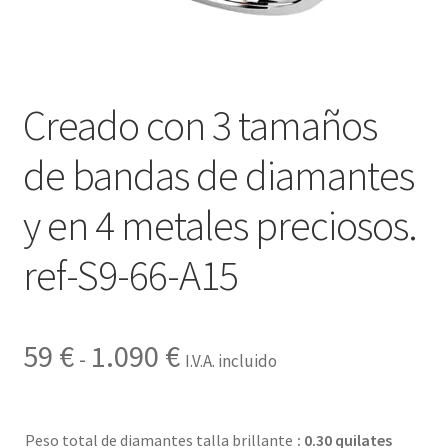
Contactar
Creado con 3 tamaños
de bandas de diamantes
y en 4 metales preciosos.
ref-S9-66-A15
Rango
59
€
1.090
€
-
I.V.A. incluido
de
precios:
Peso total de diamantes talla brillante
: 0.30 quilates