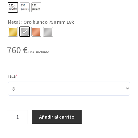
desde
59 €
Metal
: Oro blanco 750 mm 18k
hasta
1.090 €
760
€
I.V.A. incluido
(required)
Talla
*
Creado
Añadir al carrito
con
3
tamaños