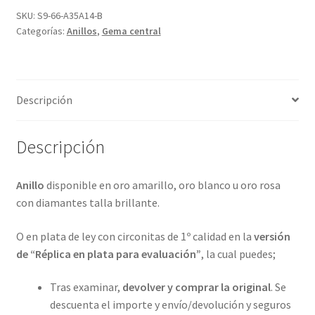
de
SKU:
S9-66-A35A14-B
Categorías:
Anillos
,
Gema central
bandas
de
diamantes
y
Descripción
en
4
metales
Descripción
preciosos.
ref-
Anillo
disponible en oro amarillo, oro blanco u oro rosa
S9-
con diamantes talla brillante.
66-
A35
O en plata de ley con circonitas de 1º calidad en la
versión
cantidad
de “Réplica en plata para evaluación”
, la cual puedes;
Tras examinar,
devolver y comprar la original
. Se
descuenta el importe y envío/devolución y seguros