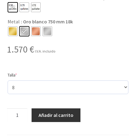
desde
59 €
Metal
: Oro blanco 750 mm 18k
hasta
1.895 €
1.570
€
I.V.A. incluido
(required)
Talla
*
Creado
Añadir al carrito
con
3
tamaños