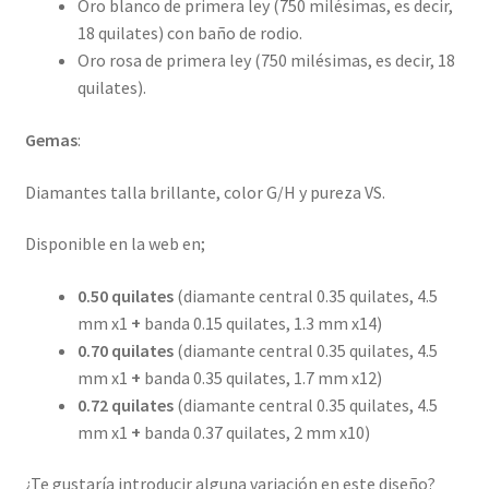
Oro blanco de primera ley (750 milésimas, es decir,
18 quilates) con baño de rodio.
Oro rosa de primera ley (750 milésimas, es decir, 18
quilates).
Gemas
:
Diamantes talla brillante, color G/H y pureza VS.
Disponible en la web en;
0.50 quilates
(diamante central 0.35 quilates, 4.5
mm x1
+
banda 0.15 quilates, 1.3 mm x14)
0.70 quilates
(diamante central 0.35 quilates, 4.5
mm x1
+
banda 0.35 quilates, 1.7 mm x12)
0.72 quilates
(diamante central 0.35 quilates, 4.5
mm x1
+
banda 0.37 quilates, 2 mm x10)
¿Te gustaría introducir alguna variación en este diseño?