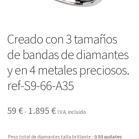
Contactar
Creado con 3 tamaños
de bandas de diamantes
y en 4 metales preciosos.
ref-S9-66-A35
Rango
59
€
1.895
€
-
I.V.A. incluido
de
precios:
Peso total de diamantes talla brillante
: 0.50 quilates