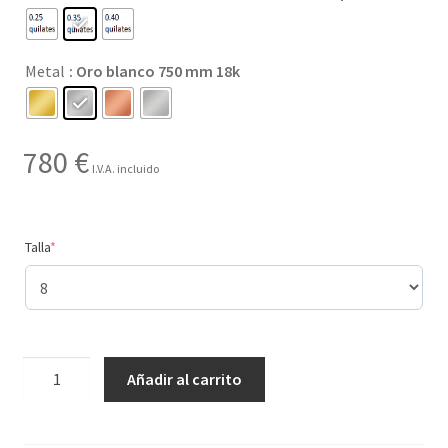
desde
59 €
Metal
: Oro blanco 750 mm 18k
hasta
860 €
780
€
I.V.A. incluido
(required)
Talla
*
Creado
Añadir al carrito
con
3
tamaños