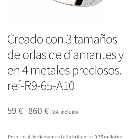
Contactar
Creado con 3 tamaños
de orlas de diamantes y
en 4 metales preciosos.
ref-R9-65-A10
Rango
59
€
860
€
-
I.V.A. incluido
de
precios:
Peso total de diamantes talla brillante
: 0.35 quilates