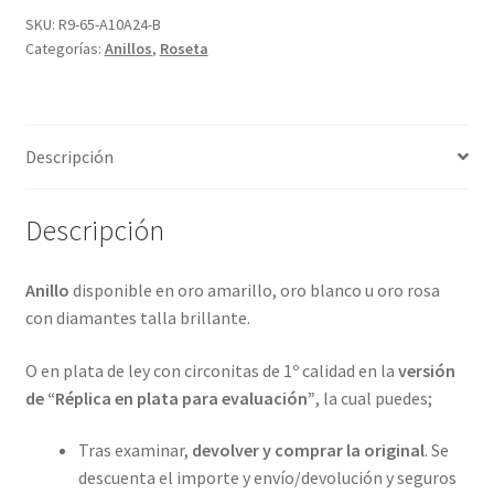
de
SKU:
R9-65-A10A24-B
Categorías:
Anillos
,
Roseta
orlas
de
diamantes
y
Descripción
en
4
metales
Descripción
preciosos.
ref-
Anillo
disponible en oro amarillo, oro blanco u oro rosa
R9-
con diamantes talla brillante.
65-
A10
O en plata de ley con circonitas de 1º calidad en la
versión
cantidad
de “Réplica en plata para evaluación”
, la cual puedes;
Tras examinar,
devolver y comprar la original
. Se
descuenta el importe y envío/devolución y seguros