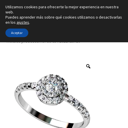
Utilizamos cookies para ofrecerte la mejor experiencia en nuestra
Ir
Ir
web.
Menú
Puedes aprender más sobre qué cookies utilizamos o desactivarlas
a
al
en los
ajustes
.
la
contenido
Inicio
navegación
Aceptar
Inicio
Tipo de joya
Anillos
Creado con 4 gemas y con 4
metales preciosos. ref-S9-05-A1011A15A18
Alianzas
Anillos
Pendientes
Colgantes
Sobre nosotros