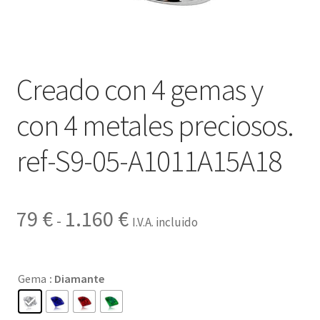
Contactar
Creado con 4 gemas y
con 4 metales preciosos.
ref-S9-05-A1011A15A18
Rango
79
€
1.160
€
-
I.V.A. incluido
de
precios:
Gema
: Diamante
desde
79 €