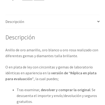
4
metales
preciosos.
Descripción
ref-
S9-
05-
Descripción
A1011A15A18
cantidad
Anillo de oro amarillo, oro blanco u oro rosa realizado con
diferentes gemas y diamantes talla brillante.
O en plata de ley con circonitas y gemas de laboratorio
idénticas en apariencia en la
versión de “Réplica en plata
para evaluación”
, la cual puedes;
Tras examinar,
devolver y comprar la original
. Se
descuenta el importe y envío/devolución y seguros
gratuitos.