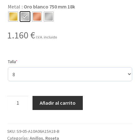
Metal
: Oro blanco 750 mm 18k
hasta
1.160 €
1.160
€
I.V.A. incluido
(required)
Talla
*
Creado
Añadir al carrito
con
4
gemas
y
SKU:
S9-05-A10A06A15A18-B
Categorías:
Anillos
,
Roseta
con