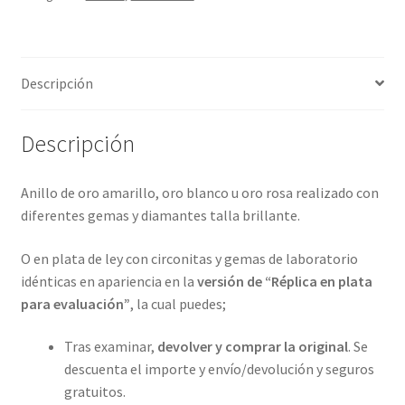
4
metales
preciosos.
Descripción
ref-
S9-
18-
Descripción
B11
cantidad
Anillo de oro amarillo, oro blanco u oro rosa realizado con
diferentes gemas y diamantes talla brillante.
O en plata de ley con circonitas y gemas de laboratorio
idénticas en apariencia en la
versión de “Réplica en plata
para evaluación”
, la cual puedes;
Tras examinar,
devolver y comprar la original
. Se
descuenta el importe y envío/devolución y seguros
gratuitos.