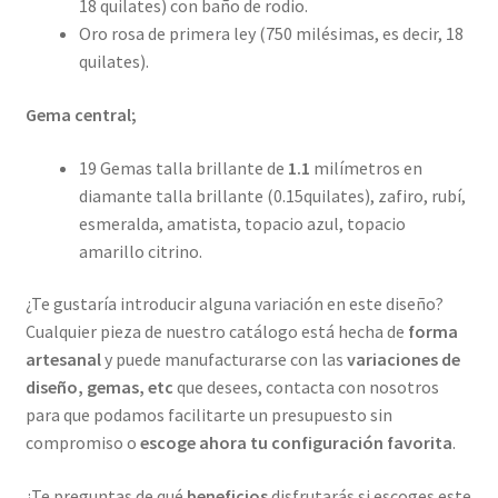
18 quilates) con baño de rodio.
Oro rosa de primera ley (750 milésimas, es decir, 18
quilates).
Gema central;
19 Gemas talla brillante de
1.1
milímetros en
diamante talla brillante (0.15quilates), zafiro, rubí,
esmeralda, amatista, topacio azul, topacio
amarillo citrino.
¿Te gustaría introducir alguna variación en este diseño?
Cualquier pieza de nuestro catálogo está hecha de
forma
artesanal
y puede manufacturarse con las
variaciones de
diseño, gemas, etc
que desees, contacta con nosotros
para que podamos facilitarte un presupuesto sin
compromiso o
escoge ahora tu configuración favorita
.
¿Te preguntas de qué
beneficios
disfrutarás si escoges este