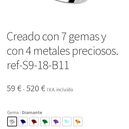
Contactar
Creado con 7 gemas y
con 4 metales preciosos.
ref-S9-18-B11
Rango
59
€
520
€
-
I.V.A. incluido
de
precios:
Gema
: Diamante
desde
59 €