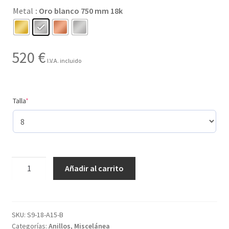
Metal
: Oro blanco 750 mm 18k
hasta
520 €
520
€
I.V.A. incluido
(required)
Talla
*
Creado
Añadir al carrito
con
7
gemas
y
SKU:
S9-18-A15-B
Categorías:
Anillos
,
Miscelánea
con