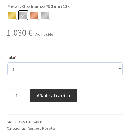
Metal
: Oro blanco 750 mm 18k
hasta
1.030 €
1.030
€
I.V.A. incluido
(required)
Talla
*
Creado
Añadir al carrito
con
8
gemas
y
SKU:
R9-65-B46A40-B
Categorías:
Anillos
,
Roseta
con