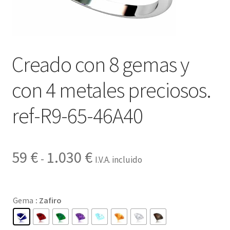
Contactar
Creado con 8 gemas y
con 4 metales preciosos.
ref-R9-65-46A40
Rango
59
€
1.030
€
-
I.V.A. incluido
de
precios:
Gema
: Zafiro
desde
59 €