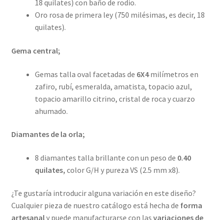
18 quilates) con baño de rodio.
Oro rosa de primera ley (750 milésimas, es decir, 18
quilates).
Gema central;
Gemas talla oval facetadas de
6X4
milímetros en
zafiro, rubí, esmeralda, amatista, topacio azul,
topacio amarillo citrino, cristal de roca y cuarzo
ahumado.
Diamantes de la orla;
8 diamantes talla brillante con un peso de
0.40
quilates,
color G/H y pureza VS (2.5 mm x8).
¿Te gustaría introducir alguna variación en este diseño?
Cualquier pieza de nuestro catálogo está hecha de
forma
artesanal
y puede manufacturarse con las
variaciones de