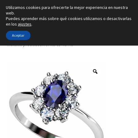
Utilizamos cookies para ofrecerte la mejor experiencia en nuestra
Ir
Ir
web.
Menú
Puedes aprender más sobre qué cookies utilizamos o desactivarlas
a
al
en los
ajustes
.
la
contenido
Inicio
navegación
Aceptar
Inicio
Tipo de joya
Anillos
Creado con 8 gemas y con 4
metales preciosos. ref-R9-65-46A40
Alianzas
Anillos
Pendientes
Colgantes
Sobre nosotros