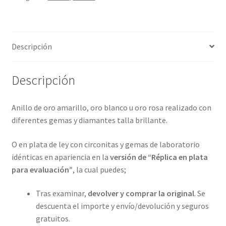
4
metales
preciosos.
Descripción
ref-
R9-
65-
Descripción
46A40
cantidad
Anillo de oro amarillo, oro blanco u oro rosa realizado con
diferentes gemas y diamantes talla brillante.
O en plata de ley con circonitas y gemas de laboratorio
idénticas en apariencia en la
versión de “Réplica en plata
para evaluación”
, la cual puedes;
Tras examinar,
devolver y comprar la original
. Se
descuenta el importe y envío/devolución y seguros
gratuitos.