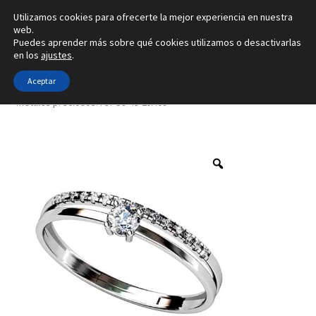
Utilizamos cookies para ofrecerte la mejor experiencia en nuestra
Ir
Ir
web.
Menú
Puedes aprender más sobre qué cookies utilizamos o desactivarlas
a
al
en los
ajustes
.
la
contenido
Inicio
navegación
Aceptar
Inicio
Tipo de joya
Anillos
Creado con 8 gemas y con 4
metales preciosos. ref-S9-43-25A08
Alianzas
Anillos
Pendientes
Colgantes
Sobre nosotros