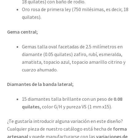
18 quilates) con baño de rodio.
Oro rosa de primera ley (750 milésimas, es decir, 18
quilates).
Gema central;
Gemas talla oval facetadas de 2.5 milímetros en
diamante (0.05 quilates) zafiro, rubí, esmeralda,
amatista, topacio azul, topacio amarillo citrino y
cuarzo ahumado.
Diamantes de la banda lateral;
15 diamantes talla brillante con un peso de
0.08
quilates,
color G/H y pureza VS (1 mm x15).
¿Te gustaría introducir alguna variación en este diseño?
Cualquier pieza de nuestro catálogo está hecha de
forma
artesanal
y puede manufacturarse con las
variaciones de