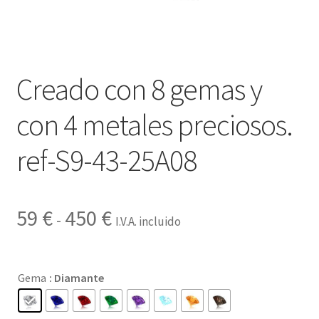
Contactar
Creado con 8 gemas y
con 4 metales preciosos.
ref-S9-43-25A08
Rango
59
€
450
€
-
I.V.A. incluido
de
precios:
Gema
: Diamante
desde
59 €