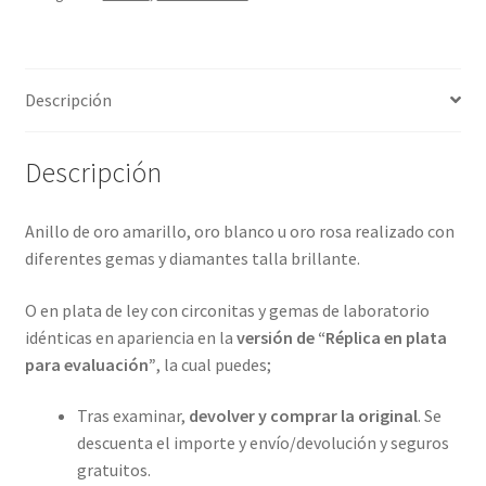
4
metales
preciosos.
Descripción
ref-
S9-
43-
Descripción
25A08
cantidad
Anillo de oro amarillo, oro blanco u oro rosa realizado con
diferentes gemas y diamantes talla brillante.
O en plata de ley con circonitas y gemas de laboratorio
idénticas en apariencia en la
versión de “Réplica en plata
para evaluación”
, la cual puedes;
Tras examinar,
devolver y comprar la original
. Se
descuenta el importe y envío/devolución y seguros
gratuitos.