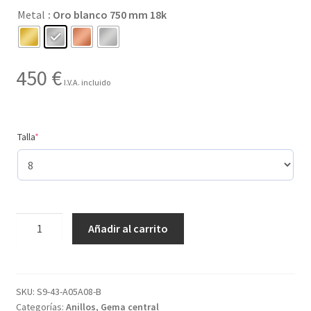
Metal
: Oro blanco 750 mm 18k
hasta
450 €
450
€
I.V.A. incluido
(required)
Talla
*
Creado
Añadir al carrito
con
8
gemas
y
SKU:
S9-43-A05A08-B
Categorías:
Anillos
,
Gema central
con