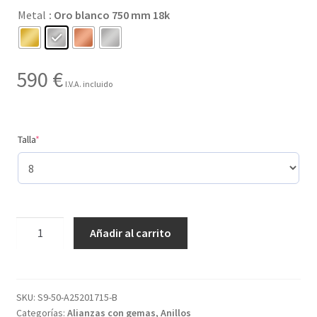
Metal
: Oro blanco 750 mm 18k
hasta
590 €
590
€
I.V.A. incluido
(required)
Talla
*
Creado
Añadir al carrito
con
8
gemas
y
SKU:
S9-50-A25201715-B
Categorías:
Alianzas con gemas
,
Anillos
con