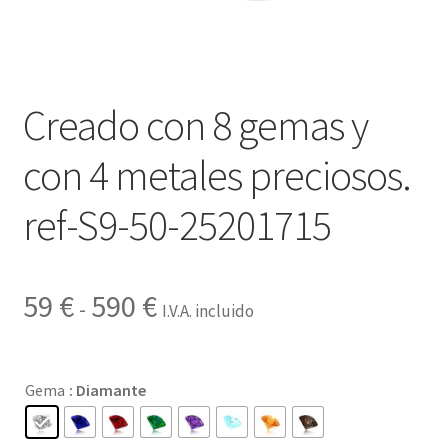
Contactar
Creado con 8 gemas y
con 4 metales preciosos.
ref-S9-50-25201715
Rango
59
€
590
€
-
I.V.A. incluido
de
precios:
Gema
: Diamante
desde
59 €