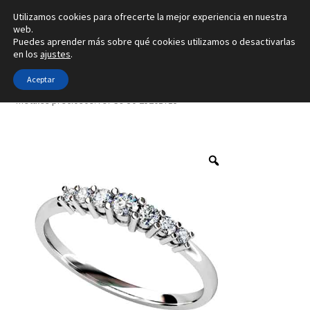
Utilizamos cookies para ofrecerte la mejor experiencia en nuestra
Ir
Ir
web.
Menú
Puedes aprender más sobre qué cookies utilizamos o desactivarlas
a
al
en los
ajustes
.
la
contenido
Inicio
navegación
Aceptar
Inicio
Tipo de joya
Anillos
Creado con 8 gemas y con 4
metales preciosos. ref-S9-50-25201715
Alianzas
Anillos
Pendientes
Colgantes
Sobre nosotros