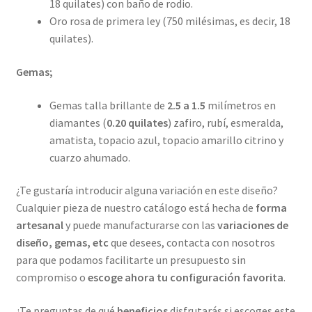
18 quilates) con baño de rodio.
Oro rosa de primera ley (750 milésimas, es decir, 18
quilates).
Gemas;
Gemas talla brillante de
2.5 a 1.5
milímetros en
diamantes (
0.20 quilates
) zafiro, rubí, esmeralda,
amatista, topacio azul, topacio amarillo citrino y
cuarzo ahumado.
¿Te gustaría introducir alguna variación en este diseño?
Cualquier pieza de nuestro catálogo está hecha de
forma
artesanal
y puede manufacturarse con las
variaciones de
diseño, gemas, etc
que desees, contacta con nosotros
para que podamos facilitarte un presupuesto sin
compromiso o
escoge ahora tu configuración favorita
.
¿Te preguntas de qué
beneficios
disfrutarás si escoges este