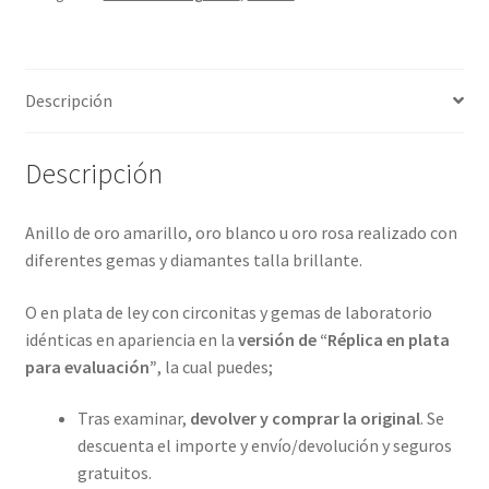
4
metales
preciosos.
Descripción
ref-
S9-
50-
Descripción
25201715
cantidad
Anillo de oro amarillo, oro blanco u oro rosa realizado con
diferentes gemas y diamantes talla brillante.
O en plata de ley con circonitas y gemas de laboratorio
idénticas en apariencia en la
versión de “Réplica en plata
para evaluación”
, la cual puedes;
Tras examinar,
devolver y comprar la original
. Se
descuenta el importe y envío/devolución y seguros
gratuitos.