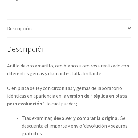
4
metales
preciosos.
Descripción
ref-
S9-
66-
Descripción
46A14
cantidad
Anillo de oro amarillo, oro blanco u oro rosa realizado con
diferentes gemas y diamantes talla brillante.
O en plata de ley con circonitas y gemas de laboratorio
idénticas en apariencia en la
versión de “Réplica en plata
para evaluación”
, la cual puedes;
Tras examinar,
devolver y comprar la original
. Se
descuenta el importe y envío/devolución y seguros
gratuitos.