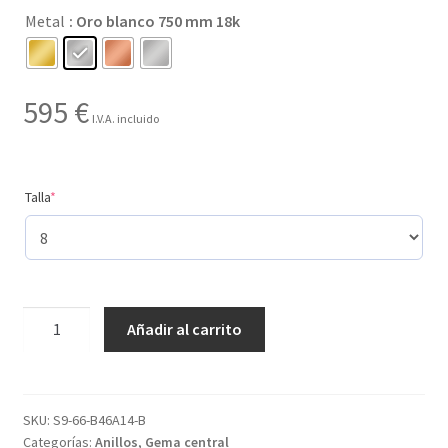
Metal
: Oro blanco 750 mm 18k
hasta
595 €
595
€
I.V.A. incluido
(required)
Talla
*
Creado
Añadir al carrito
con
8
gemas
y
SKU:
S9-66-B46A14-B
Categorías:
Anillos
,
Gema central
con