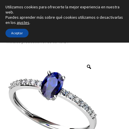
Utilizamos cookies para ofrecerte la mejor experiencia en nuestra
Ir
Ir
web.
Menú
Puedes aprender más sobre qué cookies utilizamos o desactivarlas
a
al
en los
ajustes
.
la
contenido
Inicio
navegación
Aceptar
Inicio
Tipo de joya
Anillos
Creado con 8 gemas y con 4
metales preciosos. ref-S9-66-46A14
Alianzas
Anillos
Pendientes
Colgantes
Sobre nosotros