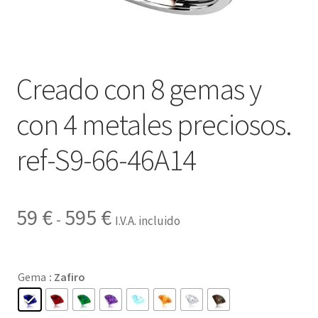
Contactar
Creado con 8 gemas y
con 4 metales preciosos.
ref-S9-66-46A14
Rango
59
€
595
€
-
I.V.A. incluido
de
precios:
Gema
: Zafiro
desde
59 €