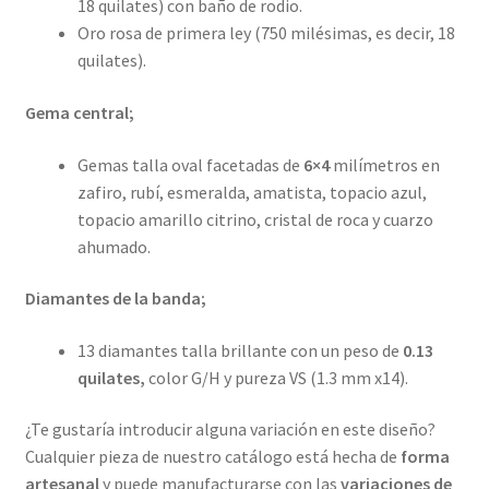
18 quilates) con baño de rodio.
Oro rosa de primera ley (750 milésimas, es decir, 18
quilates).
Gema central;
Gemas talla oval facetadas de
6×4
milímetros en
zafiro, rubí, esmeralda, amatista, topacio azul,
topacio amarillo citrino, cristal de roca y cuarzo
ahumado.
Diamantes de la banda;
13 diamantes talla brillante con un peso de
0.13
quilates,
color G/H y pureza VS (1.3 mm x14).
¿Te gustaría introducir alguna variación en este diseño?
Cualquier pieza de nuestro catálogo está hecha de
forma
artesanal
y puede manufacturarse con las
variaciones de