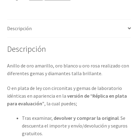
4
metales
preciosos.
Descripción
ref-
S9-
66-
Descripción
46A36
cantidad
Anillo de oro amarillo, oro blanco u oro rosa realizado con
diferentes gemas y diamantes talla brillante.
O en plata de ley con circonitas y gemas de laboratorio
idénticas en apariencia en la
versión de “Réplica en plata
para evaluación”
, la cual puedes;
Tras examinar,
devolver y comprar la original
. Se
descuenta el importe y envío/devolución y seguros
gratuitos.