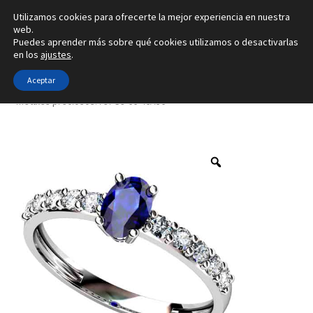
Utilizamos cookies para ofrecerte la mejor experiencia en nuestra
Ir
Ir
web.
Menú
Puedes aprender más sobre qué cookies utilizamos o desactivarlas
a
al
en los
ajustes
.
la
contenido
Inicio
navegación
Aceptar
Inicio
Tipo de joya
Anillos
Creado con 8 gemas y con 4
metales preciosos. ref-S9-66-46A36
Alianzas
Anillos
Pendientes
Colgantes
Sobre nosotros