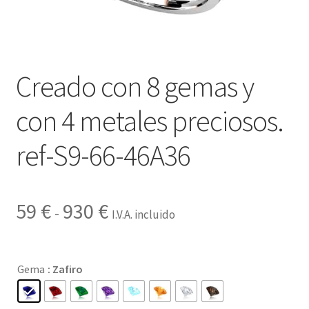
Contactar
Creado con 8 gemas y
con 4 metales preciosos.
ref-S9-66-46A36
Rango
59
€
930
€
-
I.V.A. incluido
de
precios:
Gema
: Zafiro
desde
59 €