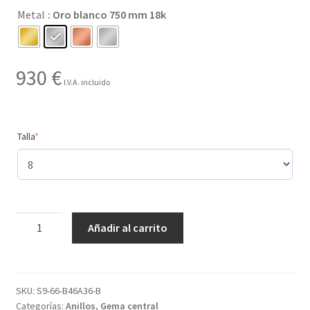
Metal
: Oro blanco 750 mm 18k
hasta
930 €
930
€
I.V.A. incluido
(required)
Talla
*
Creado
Añadir al carrito
con
8
gemas
y
SKU:
S9-66-B46A36-B
Categorías:
Anillos
,
Gema central
con