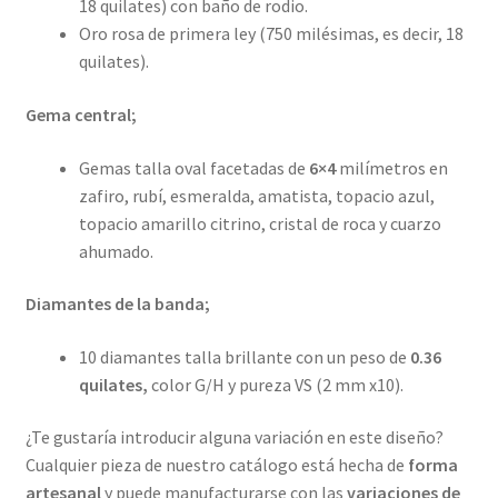
18 quilates) con baño de rodio.
Oro rosa de primera ley (750 milésimas, es decir, 18
quilates).
Gema central;
Gemas talla oval facetadas de
6×4
milímetros en
zafiro, rubí, esmeralda, amatista, topacio azul,
topacio amarillo citrino, cristal de roca y cuarzo
ahumado.
Diamantes de la banda;
10 diamantes talla brillante con un peso de
0.36
quilates,
color G/H y pureza VS (2 mm x10).
¿Te gustaría introducir alguna variación en este diseño?
Cualquier pieza de nuestro catálogo está hecha de
forma
artesanal
y puede manufacturarse con las
variaciones de