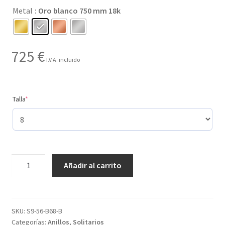
Metal
: Oro blanco 750 mm 18k
hasta
725 €
725
€
I.V.A. incluido
(required)
Talla
*
Creado
Añadir al carrito
con
9
gemas
y
SKU:
S9-56-B68-B
Categorías:
Anillos
,
Solitarios
con