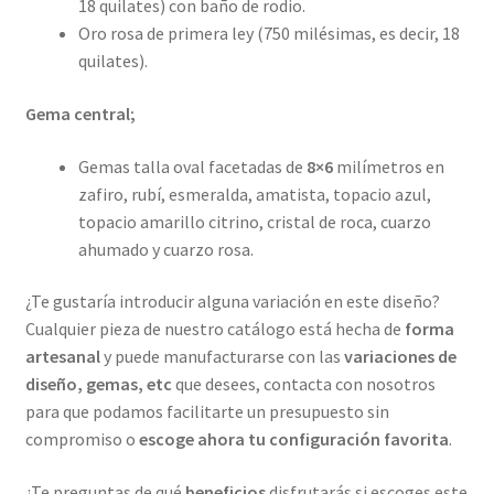
18 quilates) con baño de rodio.
Oro rosa de primera ley (750 milésimas, es decir, 18
quilates).
Gema central;
Gemas talla oval facetadas de
8×6
milímetros en
zafiro, rubí, esmeralda, amatista, topacio azul,
topacio amarillo citrino, cristal de roca, cuarzo
ahumado y cuarzo rosa.
¿Te gustaría introducir alguna variación en este diseño?
Cualquier pieza de nuestro catálogo está hecha de
forma
artesanal
y puede manufacturarse con las
variaciones de
diseño, gemas, etc
que desees, contacta con nosotros
para que podamos facilitarte un presupuesto sin
compromiso o
escoge ahora tu configuración favorita
.
¿Te preguntas de qué
beneficios
disfrutarás si escoges este