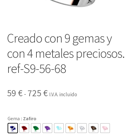
Contactar
Creado con 9 gemas y
con 4 metales preciosos.
ref-S9-56-68
Rango
59
€
725
€
-
I.V.A. incluido
de
precios:
Gema
: Zafiro
desde
59 €