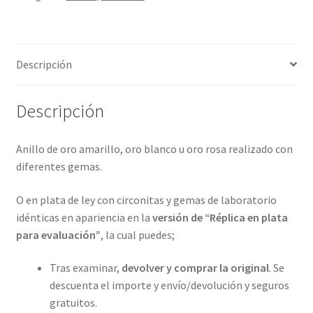
4
metales
preciosos.
Descripción
ref-
S9-
56-
Descripción
68
cantidad
Anillo de oro amarillo, oro blanco u oro rosa realizado con
diferentes gemas.
O en plata de ley con circonitas y gemas de laboratorio
idénticas en apariencia en la
versión de “Réplica en plata
para evaluación”
, la cual puedes;
Tras examinar,
devolver y comprar la original
. Se
descuenta el importe y envío/devolución y seguros
gratuitos.