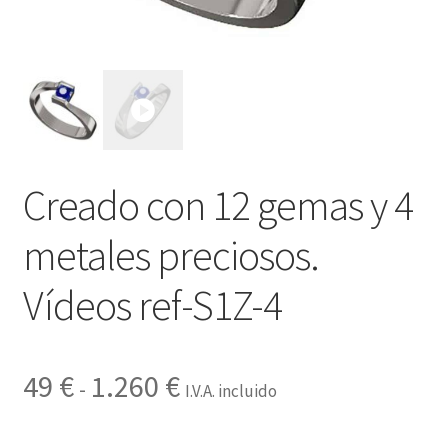
Contactar
Creado con 12 gemas y 4
metales preciosos.
Vídeos ref-S1Z-4
Rango
49
€
1.260
€
-
I.V.A. incluido
de