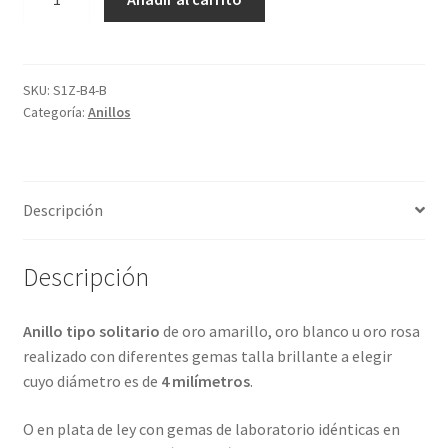
con
12
gemas
y
SKU:
S1Z-B4-B
Categoría:
Anillos
4
metales
preciosos.
Vídeos
Descripción
ref-
S1Z-
4
Descripción
cantidad
Anillo tipo solitario
de oro amarillo, oro blanco u oro rosa
realizado con diferentes gemas talla brillante a elegir
cuyo diámetro es de
4 milímetros
.
O en plata de ley con gemas de laboratorio idénticas en