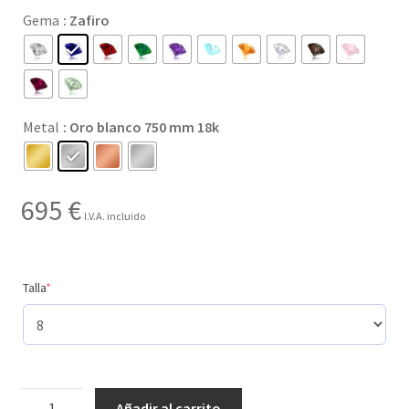
precios:
Gema
: Zafiro
desde
49 €
hasta
Metal
: Oro blanco 750 mm 18k
1.260 €
695
€
I.V.A. incluido
(required)
Talla
*
Creado
Añadir al carrito