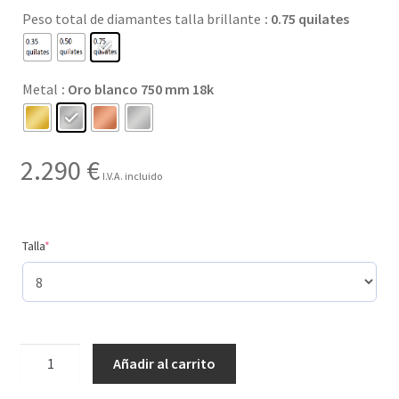
Peso total de diamantes talla brillante
: 0.75 quilates
hasta
2.290 €
Metal
: Oro blanco 750 mm 18k
2.290
€
I.V.A. incluido
(required)
Talla
*
3
Añadir al carrito
tamaños
de