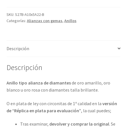
diamantes
y
SKU:
S27B-A10x5A22-B
Categorías:
Alianzas con gemas
,
Anillos
en
4
metales
preciosos.
Descripción
ref-
S27B
cantidad
Descripción
Anillo tipo alianza de diamantes
de oro amarillo, oro
blanco u oro rosa con diamantes talla brillante.
O en plata de ley con circonitas de 1º calidad en la
versión
de “Réplica en plata para evaluación”
, la cual puedes;
Tras examinar,
devolver y comprar la original
. Se