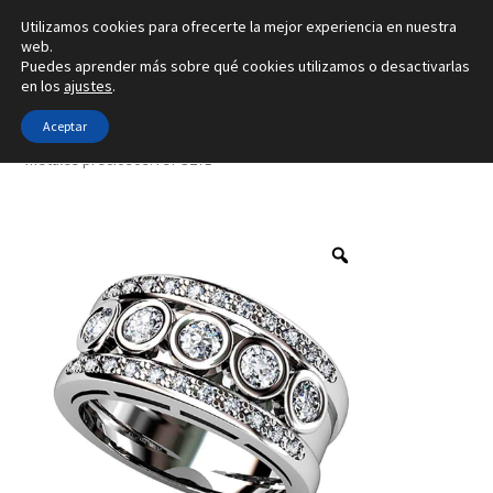
Utilizamos cookies para ofrecerte la mejor experiencia en nuestra
Ir
Ir
web.
Menú
Puedes aprender más sobre qué cookies utilizamos o desactivarlas
a
al
en los
ajustes
.
la
contenido
Inicio
navegación
Aceptar
Inicio
Tipo de joya
Anillos
3 tamaños de diamantes y en 4
metales preciosos. ref-S27B
Alianzas
Anillos
Pendientes
Colgantes
Sobre nosotros