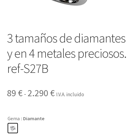
Contactar
3 tamaños de diamantes
y en 4 metales preciosos.
ref-S27B
Rango
89
€
2.290
€
-
I.V.A. incluido
de
precios:
Gema
: Diamante
desde
89 €