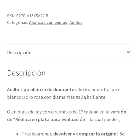
diamantes
y
SKU:
S27G-A15X5A22-B
Categorías:
Alianzas con gemas
,
Anillos
en
4
metales
preciosos.
Descripción
ref-
S27G
cantidad
Descripción
Anillo tipo alianza de diamantes
de oro amarillo, oro
blanco u oro rosa con diamantes talla brillante.
O en plata de ley con circonitas de 1º calidad en la
versión
de “Réplica en plata para evaluación”
, la cual puedes;
Tras examinar,
devolver y comprar la original
. Se