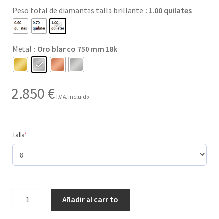
Peso total de diamantes talla brillante
: 1.00 quilates
hasta
2.850 €
Metal
: Oro blanco 750 mm 18k
2.850
€
I.V.A. incluido
(required)
Talla
*
3
Añadir al carrito
tamaños
de