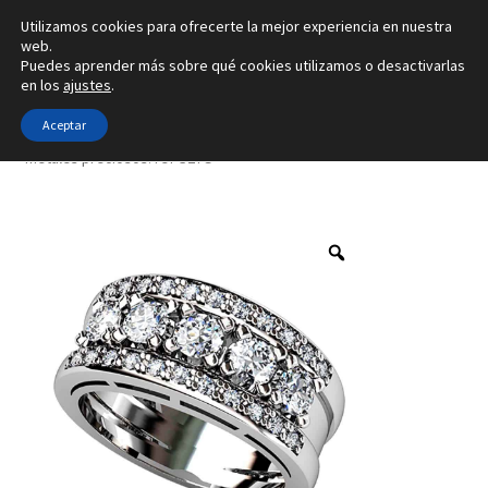
Utilizamos cookies para ofrecerte la mejor experiencia en nuestra
Ir
Ir
web.
Menú
Puedes aprender más sobre qué cookies utilizamos o desactivarlas
a
al
en los
ajustes
.
la
contenido
Inicio
navegación
Aceptar
Inicio
Tipo de joya
Anillos
3 tamaños de diamantes y en 4
metales preciosos. ref-S27G
Alianzas
Anillos
Pendientes
Colgantes
Sobre nosotros