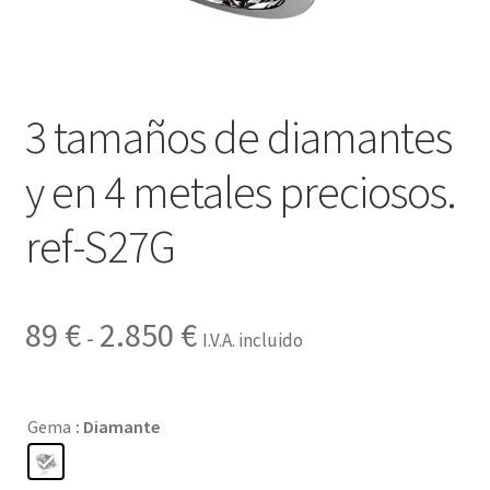
Contactar
3 tamaños de diamantes
y en 4 metales preciosos.
ref-S27G
Rango
89
€
2.850
€
-
I.V.A. incluido
de
precios:
Gema
: Diamante
desde
89 €