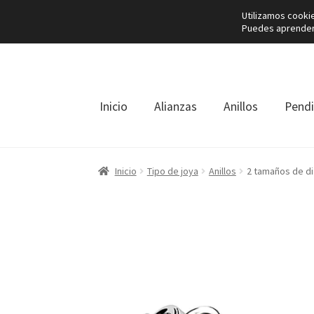
Utilizamos cooki
Puedes aprender 
Ir
Ir
a
al
la
contenido
navegación
Inicio
Alianzas
Anillos
Pend
Inicio
Tipo de joya
Anillos
2 tamaños de di