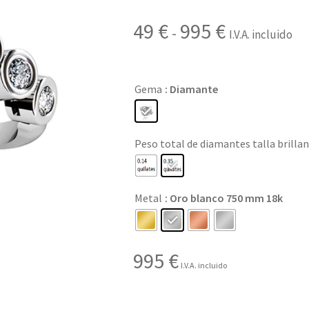
Rango
49
€
995
€
-
I.V.A. incluido
de
precios:
Gema
: Diamante
desde
49 €
Peso total de diamantes talla brilla
hasta
995 €
Metal
: Oro blanco 750 mm 18k
995
€
I.V.A. incluido