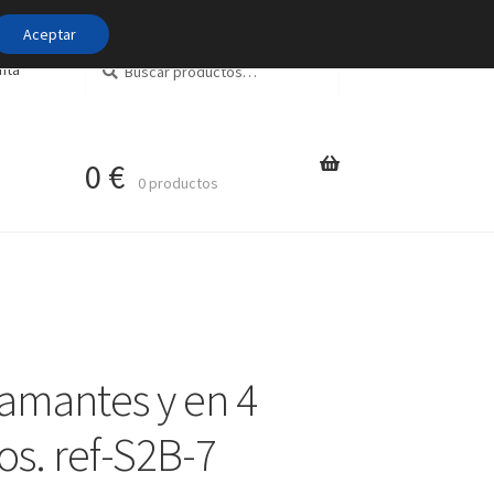
Aceptar
Buscar
Buscar
nta
por:
0
€
0 productos
amantes y en 4
os. ref-S2B-7