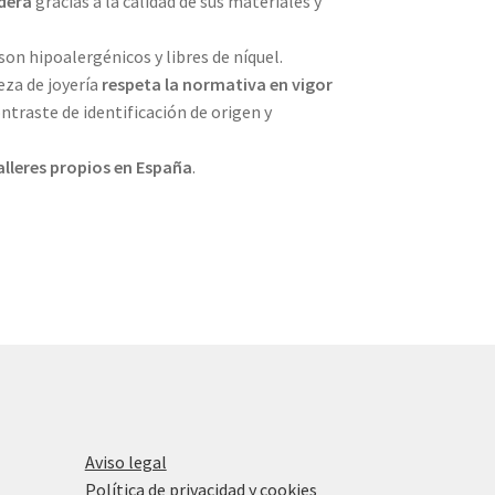
dera
gracias a la calidad de sus materiales y
son hipoalergénicos y libres de níquel.
eza de joyería
respeta la normativa en vigor
ntraste de identificación de origen y
alleres propios en
España
.
Aviso legal
Política de privacidad y cookies