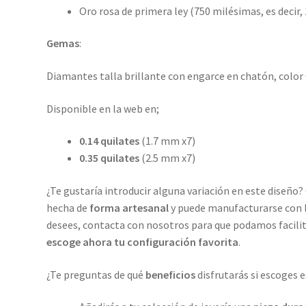
Oro rosa de primera ley (750 milésimas, es decir, 
Gemas
:
Diamantes talla brillante con engarce en chatón, color 
Disponible en la web en;
0.14 quilates
(1.7 mm x7)
0.35 quilates
(2.5 mm x7)
¿Te gustaría introducir alguna variación en este diseño?
hecha de
forma artesanal
y puede manufacturarse con 
desees, contacta con nosotros para que podamos facili
escoge ahora tu configuración favorita
.
¿Te preguntas de qué
beneficios
disfrutarás si escoges e