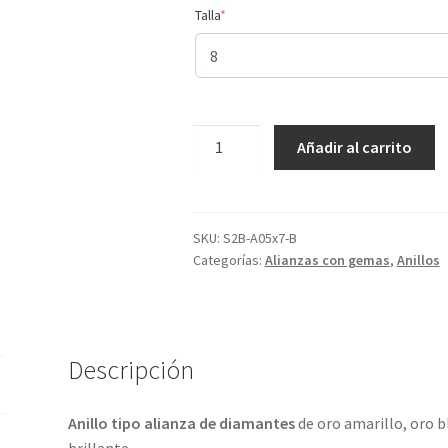
(required)
Talla
*
2
Añadir al carrito
tamaños
de
diamantes
y
SKU:
S2B-A05x7-B
Categorías:
Alianzas con gemas
,
Anillos
en
4
metales
preciosos.
ref-
Descripción
S2B-
7
Anillo tipo alianza de diamantes
de oro amarillo, oro b
cantidad