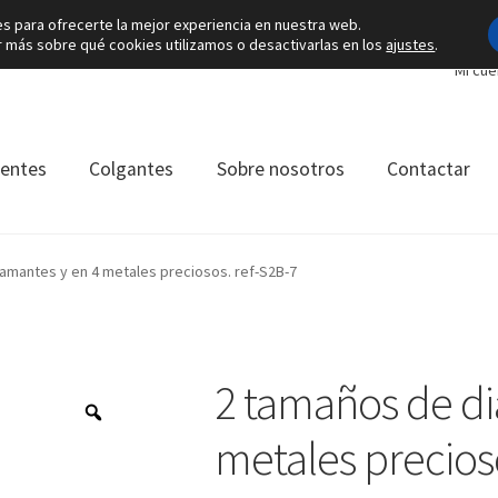
es para ofrecerte la mejor experiencia en nuestra web.
más sobre qué cookies utilizamos o desactivarlas en los
ajustes
.
Mi cue
ientes
Colgantes
Sobre nosotros
Contactar
amantes y en 4 metales preciosos. ref-S2B-7
2 tamaños de di
metales precios