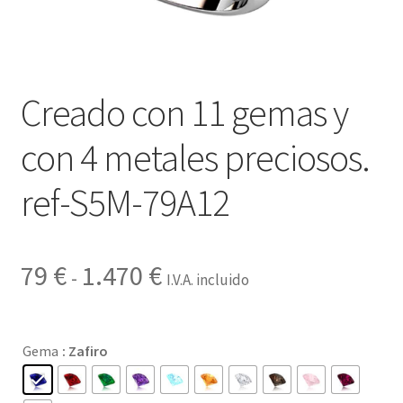
Contactar
Creado con 11 gemas y
con 4 metales preciosos.
ref-S5M-79A12
Rango
79
€
1.470
€
-
I.V.A. incluido
de
precios:
Gema
: Zafiro
desde
79 €