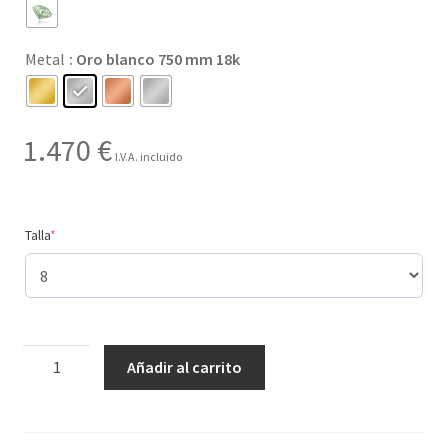
hasta
Metal
: Oro blanco 750 mm 18k
1.470 €
1.470
€
I.V.A. incluido
(required)
Talla
*
Creado
Añadir al carrito
con
11
gemas