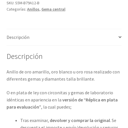
y
SKU:
S5M-B79A12-B
Categorías:
Anillos
,
Gema central
con
4
metales
preciosos.
Descripción
ref-
S5M-
79A12
Descripción
cantidad
Anillo de oro amarillo, oro blanco u oro rosa realizado con
diferentes gemas y diamantes talla brillante.
O en plata de ley con circonitas y gemas de laboratorio
idénticas en apariencia en la
versión de “Réplica en plata
para evaluación”
, la cual puedes;
Tras examinar,
devolver y comprar la original
. Se
descuenta el importe y envío/devolución y seguros