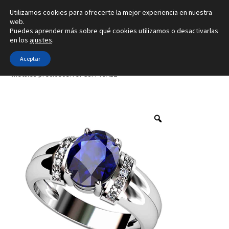
Utilizamos cookies para ofrecerte la mejor experiencia en nuestra
Ir
Ir
web.
Menú
Puedes aprender más sobre qué cookies utilizamos o desactivarlas
a
al
en los
ajustes
.
la
contenido
Inicio
navegación
Aceptar
Inicio
Tipo de joya
Anillos
Creado con 11 gemas y con 4
metales preciosos. ref-S5M-79A12
Alianzas
Anillos
Pendientes
Colgantes
Sobre nosotros