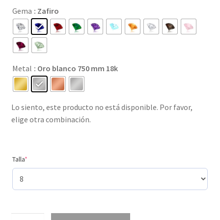
precios:
Gema
: Zafiro
desde
89 €
hasta
Metal
: Oro blanco 750 mm 18k
1.790 €
Lo siento, este producto no está disponible. Por favor,
elige otra combinación.
(required)
Talla
*
Creado