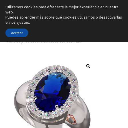
Utilizamos cookies para ofrecerte la mejor experiencia en nuestra
Ir
Ir
web.
Menú
Puedes aprender más sobre qué cookies utilizamos o desactivarlas
a
al
en los
ajustes
.
la
contenido
Inicio
navegación
Aceptar
Inicio
Tipo de joya
Anillos
Creado con 12 gemas y 4
metales preciosos. Vídeos ref-S5T-1014A20
Alianzas
Anillos
Pendientes
Colgantes
Sobre nosotros