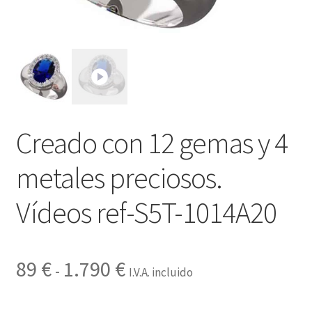
Contactar
Creado con 12 gemas y 4
metales preciosos.
Vídeos ref-S5T-1014A20
Rango
89
€
1.790
€
-
I.V.A. incluido
de