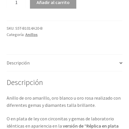
Añadir al carrito
con
12
gemas
y
SKU:
S5T-B1014A20-B
Categoría:
Anillos
4
metales
preciosos.
Vídeos
Descripción
ref-
S5T-
1014A20
Descripción
cantidad
Anillo de oro amarillo, oro blanco u oro rosa realizado con
diferentes gemas y diamantes talla brillante.
O en plata de ley con circonitas y gemas de laboratorio
idénticas en apariencia en la
versión de “Réplica en plata