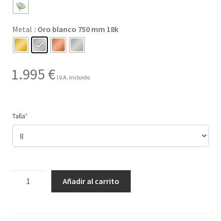
hasta
Metal
: Oro blanco 750 mm 18k
1.995 €
1.995
€
I.V.A. incluido
(required)
Talla
*
Creado
Añadir al carrito
con
11
gemas