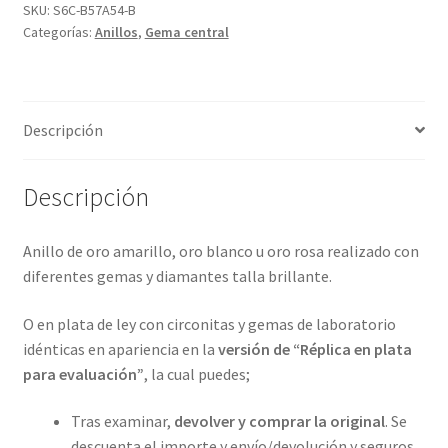
y
SKU:
S6C-B57A54-B
Categorías:
Anillos
,
Gema central
con
4
metales
preciosos.
Descripción
ref-
S6C-
57A54
Descripción
cantidad
Anillo de oro amarillo, oro blanco u oro rosa realizado con
diferentes gemas y diamantes talla brillante.
O en plata de ley con circonitas y gemas de laboratorio
idénticas en apariencia en la
versión de “Réplica en plata
para evaluación”
, la cual puedes;
Tras examinar,
devolver y comprar la original
. Se
descuenta el importe y envío/devolución y seguros