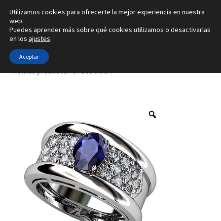
Utilizamos cookies para ofrecerte la mejor experiencia en nuestra
Ir
Ir
web.
Menú
Puedes aprender más sobre qué cookies utilizamos o desactivarlas
a
al
en los
ajustes
.
la
contenido
Inicio
navegación
Aceptar
Inicio
Tipo de joya
Anillos
Creado con 11 gemas y con 4
metales preciosos. ref-S6C-57A54
Alianzas
Anillos
Pendientes
Colgantes
Sobre nosotros