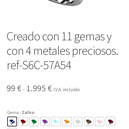
Contactar
Creado con 11 gemas y
con 4 metales preciosos.
ref-S6C-57A54
Rango
99
€
1.995
€
-
I.V.A. incluido
de
precios:
Gema
: Zafiro
desde
99 €