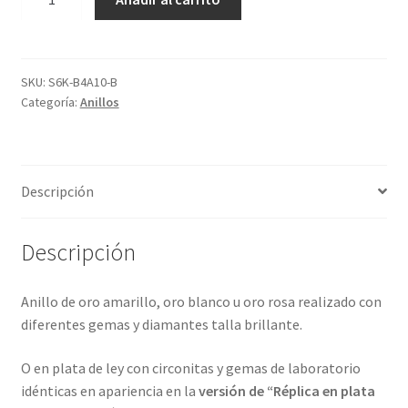
con
12
gemas
y
SKU:
S6K-B4A10-B
Categoría:
Anillos
4
metales
preciosos.
Vídeos
Descripción
ref-
S6K-
4A10
Descripción
cantidad
Anillo de oro amarillo, oro blanco u oro rosa realizado con
diferentes gemas y diamantes talla brillante.
O en plata de ley con circonitas y gemas de laboratorio
idénticas en apariencia en la
versión de “Réplica en plata