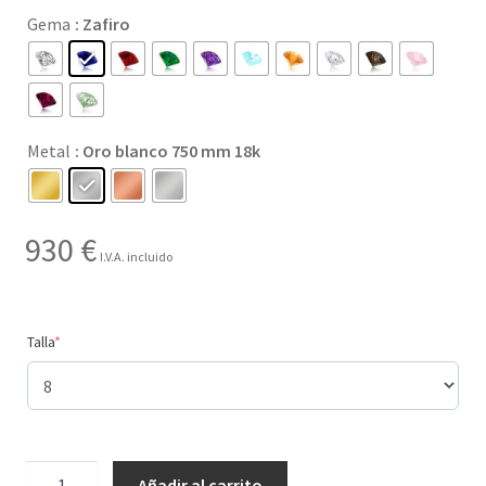
precios:
Gema
: Zafiro
desde
59 €
hasta
Metal
: Oro blanco 750 mm 18k
1.670 €
930
€
I.V.A. incluido
(required)
Talla
*
Creado
Añadir al carrito