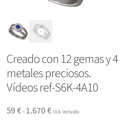
Contactar
Creado con 12 gemas y 4
metales preciosos.
Vídeos ref-S6K-4A10
Rango
59
€
1.670
€
-
I.V.A. incluido
de