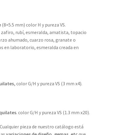
e
(8×5.5 mm) color H y pureza VS.
zafiro, rubí, esmeralda, amatista, topacio
cuarzo ahumado, cuarzo rosa, granate o
os en laboratorio, esmeralda creada en
uilates,
color G/H y pureza VS (3 mm x4).
quilates
. color G/H y pureza VS (1.3 mm x20).
 Cualquier pieza de nuestro catálogo está
las
variaciones de diseño, gemas, etc
que