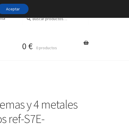
Aceptar
Buscar
Buscar
nta
por:
0
€
0 productos
emas y 4 metales
s ref-S7E-