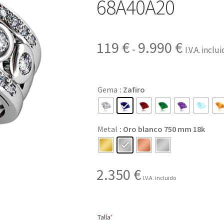
68A40A20
Rango
119
€
9.990
€
-
I.V.A. inclu
de
precios:
Gema
: Zafiro
desde
119 €
Metal
: Oro blanco 750 mm 18k
hasta
9.990 €
2.350
€
I.V.A. incluido
(required)
Talla
*