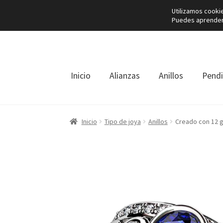
Utilizamos cooki
Puedes aprender 
Ir
Ir
a
al
la
contenido
navegación
Inicio
Alianzas
Anillos
Pend
Inicio
Tipo de joya
Anillos
Creado con 12 g