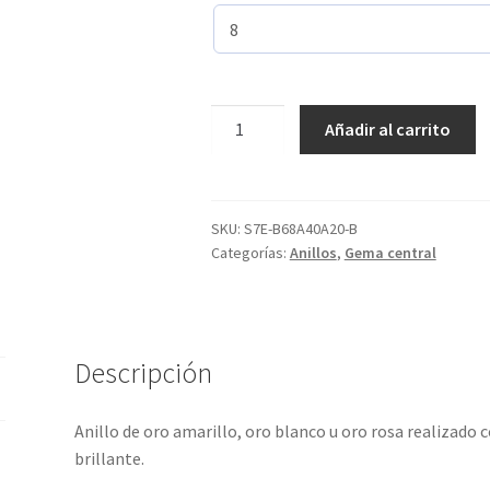
Creado
Añadir al carrito
con
12
gemas
y
SKU:
S7E-B68A40A20-B
Categorías:
Anillos
,
Gema central
4
metales
preciosos.
Vídeos
ref-
Descripción
S7E-
68A40A20
Anillo de oro amarillo, oro blanco u oro rosa realizado
cantidad
brillante.