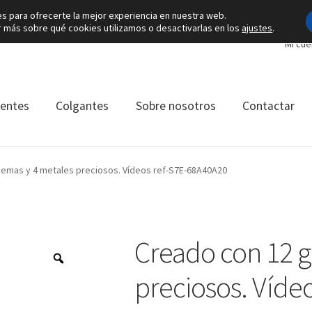
es para ofrecerte la mejor experiencia en nuestra web.
más sobre qué cookies utilizamos o desactivarlas en los
ajustes
.
Mi cue
ientes
Colgantes
Sobre nosotros
Contactar
emas y 4 metales preciosos. Vídeos ref-S7E-68A40A20
Creado con 12 g
preciosos. Vídeo