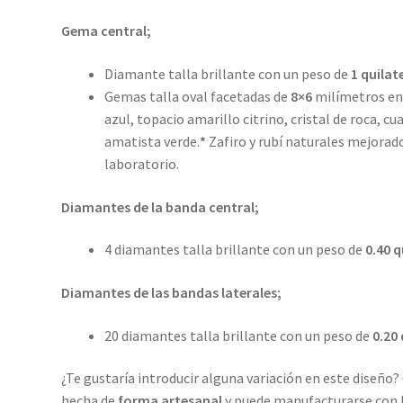
Gema central;
Diamante talla brillante con un peso de
1 quilat
Gemas talla oval facetadas de
8×6
milímetros en 
azul, topacio amarillo citrino, cristal de roca, 
amatista verde.
*
Zafiro y rubí naturales mejorad
laboratorio.
Diamantes de la banda central;
4 diamantes talla brillante con un peso de
0.40 q
Diamantes de las bandas laterales;
20 diamantes talla brillante con un peso de
0.20 
¿Te gustaría introducir alguna variación en este diseño?
hecha de
forma artesanal
y puede manufacturarse con 