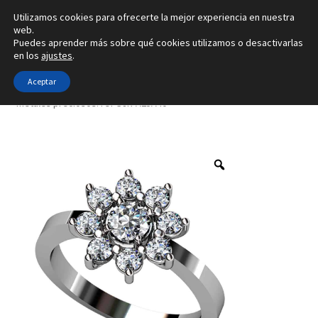
Utilizamos cookies para ofrecerte la mejor experiencia en nuestra
Ir
Ir
web.
Menú
Puedes aprender más sobre qué cookies utilizamos o desactivarlas
a
al
en los
ajustes
.
la
contenido
Inicio
navegación
Aceptar
Inicio
Tipo de joya
Anillos
1 tamaño de diamante y en 4
metales preciosos. ref-S8R-A25A40
Alianzas
Anillos
Pendientes
Colgantes
Sobre nosotros