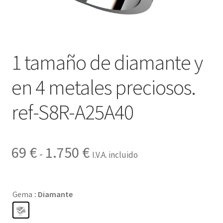
Contactar
1 tamaño de diamante y
en 4 metales preciosos.
ref-S8R-A25A40
Rango
69
€
1.750
€
-
I.V.A. incluido
de
precios:
Gema
: Diamante
desde
69 €