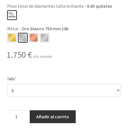
Peso total de diamantes talla brillante
: 0.65 quilates
hasta
1.750 €
Metal
: Oro blanco 750 mm 18k
1.750
€
I.V.A. incluido
(required)
Talla
*
1
Añadir al carrito
tamaño
de