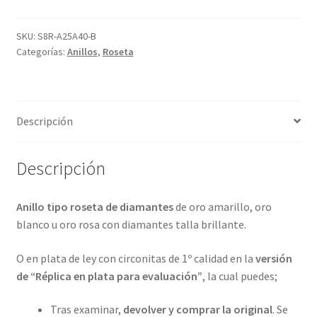
diamante
y
SKU:
S8R-A25A40-B
Categorías:
Anillos
,
Roseta
en
4
metales
preciosos.
Descripción
ref-
S8R-
A25A40
Descripción
cantidad
Anillo tipo roseta de diamantes
de oro amarillo, oro
blanco u oro rosa con diamantes talla brillante.
O en plata de ley con circonitas de 1º calidad en la
versión
de “Réplica en plata para evaluación”
, la cual puedes;
Tras examinar,
devolver y comprar la original
. Se