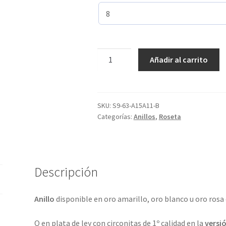
Creado
Añadir al carrito
con
5
tamaños
de
SKU:
S9-63-A15A11-B
Categorías:
Anillos
,
Roseta
diamantes
y
en
4
metales
Descripción
preciosos.
ref-
Anillo
disponible en oro amarillo, oro blanco u oro rosa
S9-
63
O en plata de ley con circonitas de 1º calidad en la
versió