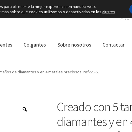
es para ofrecerte la mejor experiencia en nuestra web.
más sobre qué cookies utilizamos o desactivarlas en los
ajustes
.
Mi cue
ientes
Colgantes
Sobre nosotros
Contactar
maños de diamantes y en 4 metales preciosos. ref-S9-63
Creado con 5 t
diamantes y en 