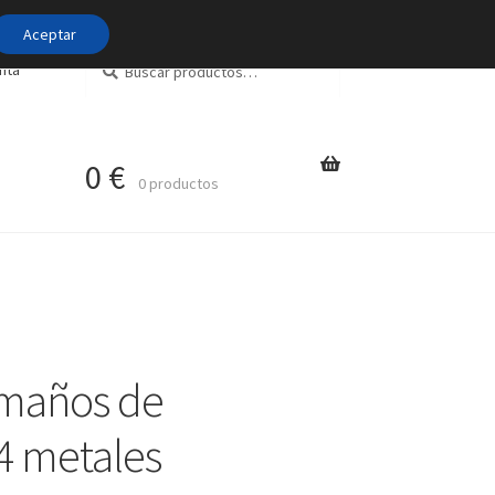
Aceptar
Buscar
Buscar
nta
por:
0
€
0 productos
amaños de
4 metales