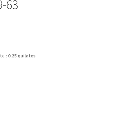
9-63
nte
: 0.25 quilates