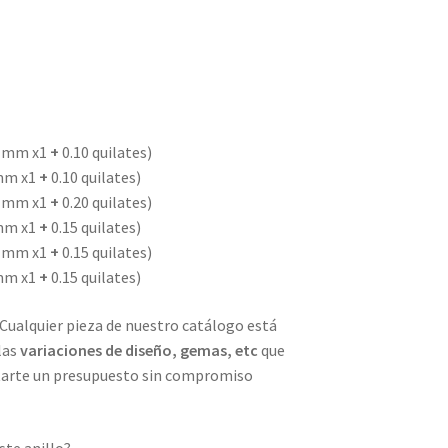
.5 mm x1
+
0.10 quilates)
 mm x1
+
0.10 quilates)
.5 mm x1
+
0.20 quilates)
 mm x1
+
0.15 quilates)
.5 mm x1
+
0.15 quilates)
 mm x1
+
0.15 quilates)
 Cualquier pieza de nuestro catálogo está
las
variaciones de diseño, gemas, etc
que
itarte un presupuesto sin compromiso
ste anillo?