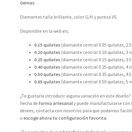
Gemas
:
Diamantes talla brillante, color G/H y pureza VS.
Disponible en la web en;
0.15 quilates
(diamante central 0.05 quilates, 2
0.20 quilates
(diamante central 0.10 quilates, 3
0.25 quilates
(diamante central 0.15 quilates, 3
0.40 quilates
(diamante central 0.25 quilates, 4
0.50 quilates
(diamante central 0.35 quilates, 4
0.65 quilates
(diamante central 0.50 quilates, 5
¿Te gustaría introducir alguna variación en este diseño?
hecha de
forma artesanal
y puede manufacturarse con 
desees, contacta con nosotros para que podamos facil
o
escoge ahora tu configuración favorita
.
¿Te preguntas de qué
beneficios
disfrutarás si escoges e