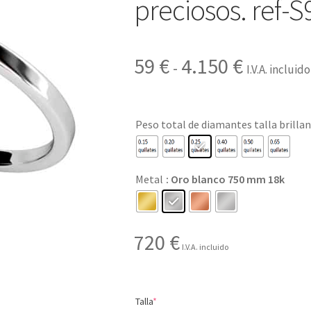
preciosos. ref-S
Rango
59
€
4.150
€
-
I.V.A. incluido
de
precios:
Peso total de diamantes talla brilla
desde
59 €
Metal
: Oro blanco 750 mm 18k
hasta
4.150 €
720
€
I.V.A. incluido
(required)
Talla
*