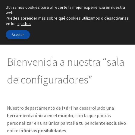
Utilizamos cookies para ofrecerte la mejor experiencia en nuestra
Ir
Ir
web.
Menú
Puedes aprender más sobre qué cookies utilizamos o desactivarlas
a
al
en los
ajustes
.
la
contenido
Inicio
navegación
Aceptar
Inicio
¿Cómo puedo personalizar mis pendientes?
Alianzas
Bienvenida a nuestra “sala
Anillos
de configuradores”
Pendientes
Colgantes
Nuestro departamento de
i+d+i
ha desarrollado una
herramienta única en el mundo
, con la que podrás
Sobre nosotros
personalizar en una única pantalla tu pendiente
exclusivo
entre
infinitas posibilidades
.