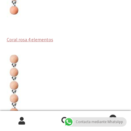
Coral rosa 4 elementos
0
Contacta mediante WhatsApp
Buscar
Buscar
Coral rosa 5 elementos