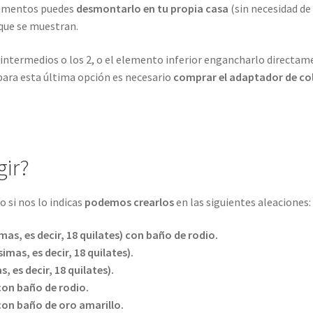
elementos puedes
desmontarlo en tu propia casa
(sin necesidad de
que se muestran.
ntermedios o los 2, o el elemento inferior engancharlo directam
 para esta última opción es necesario
comprar el adaptador de col
gir?
 si nos lo indicas
podemos crearlos
en las siguientes aleaciones:
mas, es decir,
18 quilates
) con baño de rodio.
simas, es decir,
18 quilates
).
s, es decir,
18 quilates
).
 con baño de rodio.
 con baño de oro amarillo.