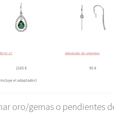
4D-01-1C
Adapta
dor de colgantes
2165 €
95 €
 incluye el adaptador)
char oro/gemas o pendientes d