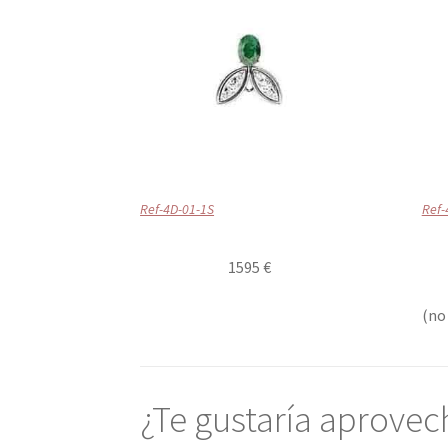
Ref-4D-01-1S
Ref-
1595 €
(no
¿Te gustaría aprove