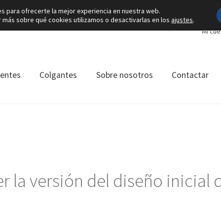
es para ofrecerte la mejor experiencia en nuestra web.
más sobre qué cookies utilizamos o desactivarlas en los
ajustes
.
Mi cue
ientes
Colgantes
Sobre nosotros
Contactar
la versión del diseño inicial q