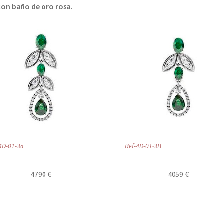
 con baño de oro rosa.
4D-01-3a
Ref-4D-01-3B
4790 €
4059 €