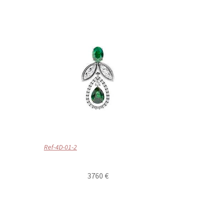
Ref-4D-01-2
3760 €