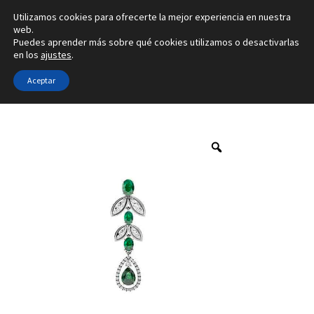
Utilizamos cookies para ofrecerte la mejor experiencia en nuestra
Ir
Ir
web.
Menú
Puedes aprender más sobre qué cookies utilizamos o desactivarlas
a
al
en los
ajustes
.
la
contenido
Inicio
navegación
Aceptar
Inicio
Marca
Franco da Vinci
4D-01-4
Alianzas
Anillos
Pendientes
Colgantes
Sobre nosotros