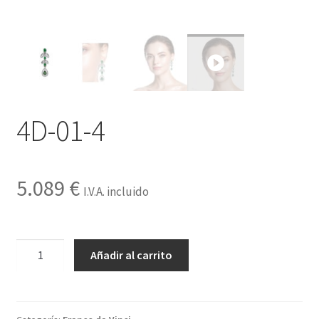
Contactar
4D-01-4
5.089
€
I.V.A. incluido
4D-
Añadir al carrito
01-
4
cantidad