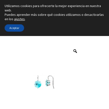
Utilizamos cookies para ofrecerte la mejor experiencia en nuestra
Ir
Ir
web.
Menú
Puedes aprender más sobre qué cookies utilizamos o desactivarlas
a
al
en los
ajustes
.
la
contenido
Inicio
navegación
Aceptar
Inicio
Marca
Franco da Vinci
1F-01
Alianzas
Anillos
Pendientes
Colgantes
Sobre nosotros