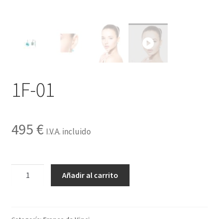
Contactar
1F-01
495
€
I.V.A. incluido
1F-
Añadir al carrito
01
cantidad