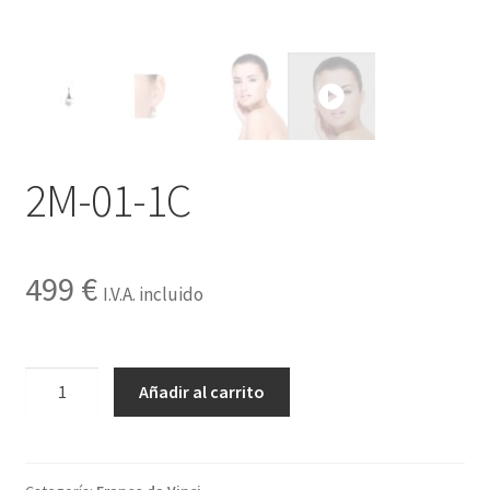
Contactar
2M-01-1C
499
€
I.V.A. incluido
2M-
Añadir al carrito
01-
1C
cantidad