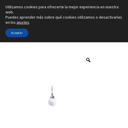
Utilizamos cookies para ofrecerte la mejor experiencia en nuestra
Ir
Ir
web.
Menú
Puedes aprender más sobre qué cookies utilizamos o desactivarlas
a
al
en los
ajustes
.
la
contenido
Inicio
navegación
Aceptar
Inicio
Marca
Franco da Vinci
2M-01-1C
Alianzas
Anillos
Pendientes
Colgantes
Sobre nosotros